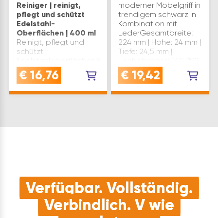
Reiniger | reinigt,
moderner Möbelgriff in
pflegt und schützt
trendigem schwarz in
Edelstahl-
Kombination mit
Oberflächen | 400 ml
LederGesamtbreite:
Reinigt, pflegt und
224 mm | Höhe: 24 mm |
schützt
Tiefe: 24,5 mm |
EdelstahloberflächenBehandelte
Lochabstand: 160/192
Flächen lassen sich
mm | Sockelbreite: 42,2
€
16,76
€
19,42
ohne Scheuern
mmStangengriff |
mühelos reinigenleicht
Schubladengriff …
anwendbar und sehr
sparsam im
GebrauchDer
zurückbleibende
Schutzfilm lässt
Wasser…
Verfügbar. Vollständig.
Verbindlich. V wie