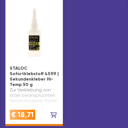
STALOC
Sofortklebstoff 4S99 |
Sekundenkleber Hi-
Temp 50 g
Zur Verklebung von
stark beanspruchten
Verbindungen6-fache
Schlagfestigkeit und
10-fache
€
18,71
Schälfestigkeit
gegenüber
konventionellen