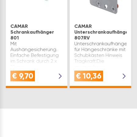
CAMAR
CAMAR
Schrankaufhänger
Unterschrankaufhänger
801
807RV
Mit
Unterschrankaufhänger
Aushängesicherung.
für Hängeschränke mit
Einfache Befestigung
Schubkästen Hinweis
im Schrank durch 2 x
Tragkraft:Die
10 mm
angegebene
Dübelbohrungen an
maximale Tragkraft
€
9,70
€
10,36
der Seitenwand und
des
durch Wandleiste
Unteschrankaufhängers
Hinweis Tragkraft:Die
ist das Testergebnis
angegebene
entsprechend EN
Tragkraft des
14749, EN 14688 und ISO
Schrankaufhängers ist
71…
das…