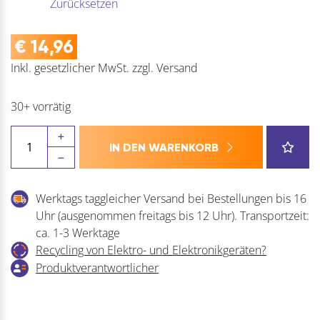
Zurücksetzen
€
14,96
Inkl. gesetzlicher MwSt.
zzgl.
Versand
30+ vorrätig
Schnellbauschraube
IN DEN WARENKORB
mit
Spitze,
Ph-
Werktags taggleicher Versand bei Bestellungen bis 16
KS
Uhr (ausgenommen freitags bis 12 Uhr). Transportzeit:
Grobgewinde,
ca. 1-3 Werktage
Stahl-
Recycling von Elektro- und Elektronikgeräten?
phosphatiert
Produktverantwortlicher
Menge