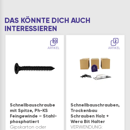
DAS KÖNNTE DICH AUCH
INTERESSIEREN
10
2
ARTIKEL
ARTIKEL
Schnellbauschraube
Schnellbauschrauben,
mit Spitze, Ph-KS
Trockenbau
Feingewinde – Stahl-
Schrauben Holz +
phosphatiert
Wera Bit Halter
Gipskarton oder
VERWENDUNG: