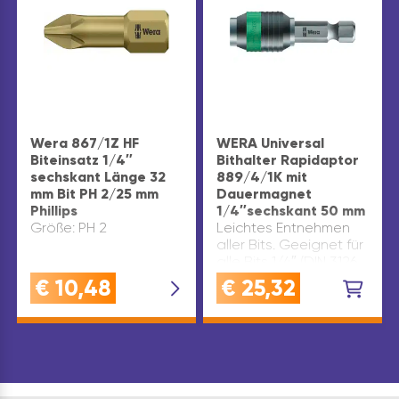
Wera 867/1Z HF
WERA Universal
Biteinsatz 1/4″
Bithalter Rapidaptor
sechskant Länge 32
889/4/1K mit
mm Bit PH 2/25 mm
Dauermagnet
Phillips
1/4″sechskant 50 mm
Größe: PH 2
Leichtes Entnehmen
aller Bits. Geeignet für
alle Bits 1/4″ (DIN 3126
C 6,3 + E 6,3). Abtrieb:
€
10,48
€
25,32
1/4″ sechskant Antrieb:
1/4″ sechskant
Ausführung: mit
Dauermagnet und
Schnellwechsel…