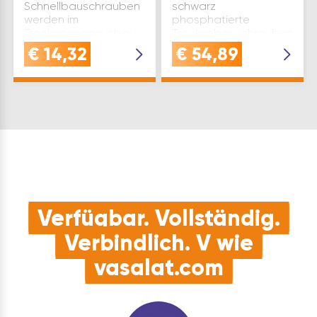
Schnellbauschrauben
schwarz
werden im
phosphatierte
Trockeninnenausbau
Trockenbauschrauben
verwendet. Antrieb: PH
mit hohem
€
14,32
€
54,89
2 d1(mm): 3,9 d2(mm): 8
Korrosionsschutz und
L(mm): 55 Material:
Wera Bithalter mit
Stahl Oberfläche:
Schraubvorsatz -
phosphatiert
Gipskarton Schrauben
Größe(mm): 3.9×55
zur präzisen Montage
Bezeichnung…
von Gipskartonplatten
auf Metall-U…
Verfügbar. Vollständig.
Verbindlich. V wie
vasalat.com