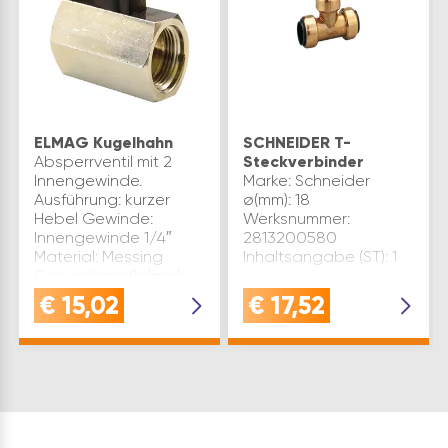
ELMAG Kugelhahn
SCHNEIDER T-
Absperrventil mit 2
Steckverbinder
Innengewinde.
Marke: Schneider
Ausführung: kurzer
ø(mm): 18
Hebel Gewinde:
Werksnummer:
Innengewinde 1/4″
2813200580
Material: Messing
Inhaltsangabe (ST): 1
Gewindegröße(mm):
11,5 Inhaltsangabe
€
15,02
€
17,52
(ST): 1