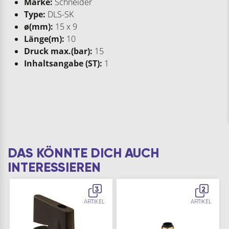
Marke:
Schneider
Type:
DLS-SK
ø(mm):
15 x 9
Länge(m):
10
Druck max.(bar):
15
Inhaltsangabe (ST):
1
DAS KÖNNTE DICH AUCH
INTERESSIEREN
3
2
ARTIKEL
ARTIKEL