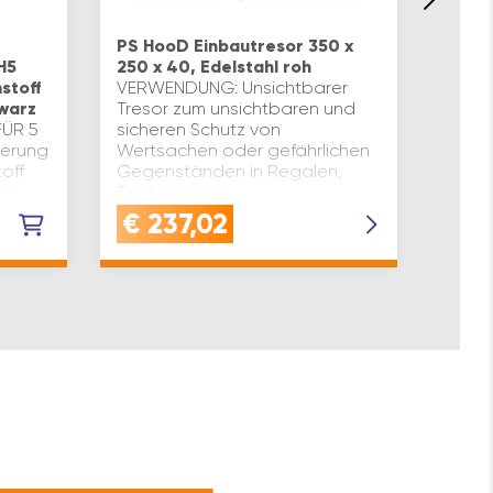
DOME
anthr
PS HooD Einbautresor 350 x
HÖCHS
H5
250 x 40, Edelstahl roh
Laser
stoff
VERWENDUNG: Unsichtbarer
mm-S
hwarz
Tresor zum unsichtbaren und
das A
ÜR 5
sicheren Schutz von
erhe
terung
Wertsachen oder gefährlichen
KONS
off
Gegenständen in Regalen,
Türwa
tur
Tischen oder
Gehäu
SchränkenQUALITÄT: Gehäuse
€
237,02
€
3
gno M
aus hochwertigem Edelstahl
roh…