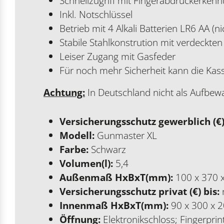
Schnellzugriff mit Fingerabdruckerken
Inkl. Notschlüssel
Betrieb mit 4 Alkali Batterien LR6 AA (n
Stabile Stahlkonstrution mit verdeckte
Leiser Zugang mit Gasfeder
Für noch mehr Sicherheit kann die Kas
Achtung:
In Deutschland nicht als Aufbew
Versicherungsschutz gewerblich (€)
Modell:
Gunmaster XL
Farbe:
Schwarz
Volumen(l):
5,4
Außenmaß HxBxT(mm):
100 x 370 
Versicherungsschutz privat (€) bis:
Innenmaß HxBxT(mm):
90 x 300 x 
Öffnung:
Elektronikschloss; Fingerprin