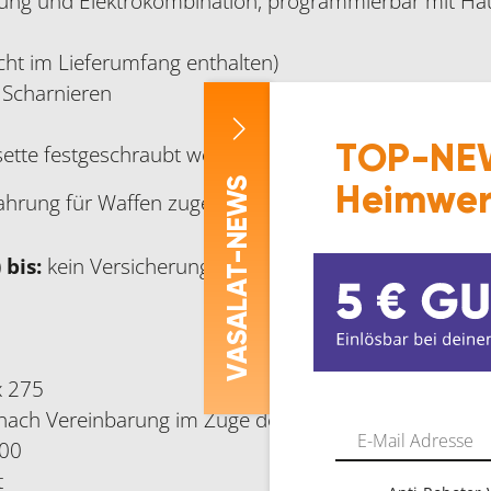
nung und Elektrokombination, programmierbar mit Hau
icht im Lieferumfang enthalten)
n Scharnieren
TOP-NEW
sette festgeschraubt werden (Montagezubehör im Lie
-NEWS
Heimwer
ahrung für Waffen zugelassen!
 bis:
kein Versicherungsschutz
ASALAT
V
x 275
nach Vereinbarung im Zuge der Haushaltsversicheru
200
t