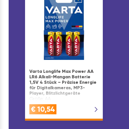
Varta Longlife Max Power AA
LR6 Alkali-Mangan Batterie
1,5V 4 Stück – Präzise Energie
für Digitalkameras, MP3-
Player, Blitzlichtgeräte
Größe: AA
€
10,54