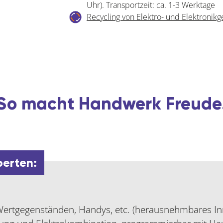
Uhr). Transportzeit: ca. 1-3 Werktage
x
Recycling von Elektro- und Elektronikg
370
x
275
mm,
schwarz
Menge
So macht Handwerk Freude
perten:
ertgegenständen, Handys, etc. (herausnehmbares In