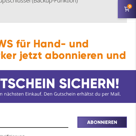
ptschlüssel (Backup-Funktion)
0
S für Hand- und
ferumfang enthalten)
ker jetzt abonnieren und
ng
ABONNIEREN