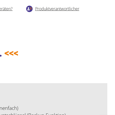
eräten?
Produktverantwortlicher
.
<<<
nenfach)