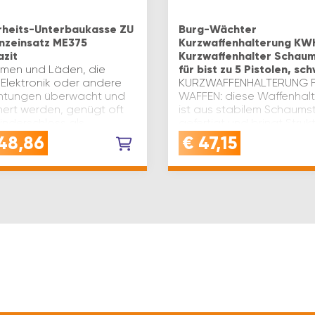
rheits-Unterbaukasse ZU
Burg-Wächter
nzeinsatz ME375
Kurzwaffenhalterung KW
azit
Kurzwaffenhalter Schaum
umen und Läden, die
für bist zu 5 Pistolen, sc
 Elektronik oder andere
KURZWAFFENHALTERUNG F
chtungen überwacht und
WAFFEN: diese Waffenhal
hert werden, genügt oft
ist aus stabilem Schaumst
linderschloss als
gefertigt und bringt Struk
iges Sicherungselement.
sowie sicheren Halt in
48,86
€
47,15
attung: Münzgeldeinsatz
Waffensafes wie dem Ma
520 oder M 540PRÄZISE
PASSFORM:…