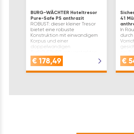
BURG-WÄCHTER Hoteltresor
Siche
Pure-Safe PS anthrazit
41 Mü
ROBUST: dieser kleiner Tresor
anthr
bietet eine robuste
In Rä
Konstruktion mit einwandigem
durch
Korpus und einer
Vorri
doppelwandigen
gesic
TürSICHERHEIT: mit verstärkten
ein Zy
Riegelbolzen und
allein
€
178,49
€
5
Aufbohrschutz gewährleistet
Ausst
dieser Tre…
mit…