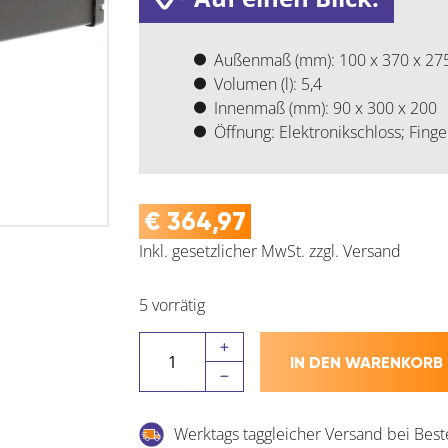
Außenmaß (mm): 100 x 370 x 27
Volumen (l): 5,4
Innenmaß (mm): 90 x 300 x 200
Öffnung: Elektronikschloss; Finge
€
364,97
Inkl. gesetzlicher MwSt.
zzgl.
Versand
5 vorrätig
ROTTNER
IN DEN WARENKORB
GUNMASTER
XL
Pistolenkassette,
Werktags taggleicher Versand bei Best
100