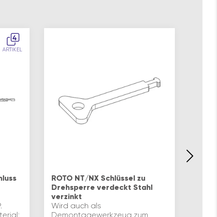
4
ARTIKEL
ROTO
aufsc
hluss
ROTO NT/NX Schlüssel zu
mitti
Drehsperre verdeckt Stahl
Aufsc
verzinkt
Stulp
.
Wird auch als
varia
rial:
Demontagewerkzeug zum