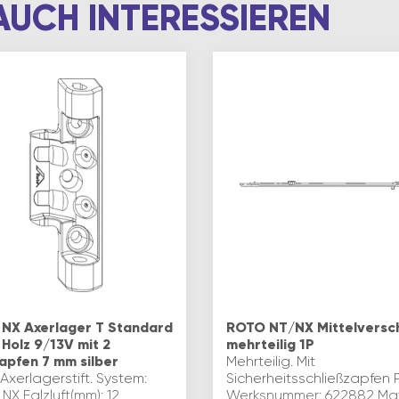
AUCH INTERESSIEREN
NX Axerlager T Standard
ROTO NT/NX Mittelversc
 Holz 9/13V mit 2
mehrteilig 1P
apfen 7 mm silber
Mehrteilig. Mit
xerlagerstift. System:
Sicherheitsschließzapfen P
X Falzluft(mm): 12
Werksnummer: 622882 Mate