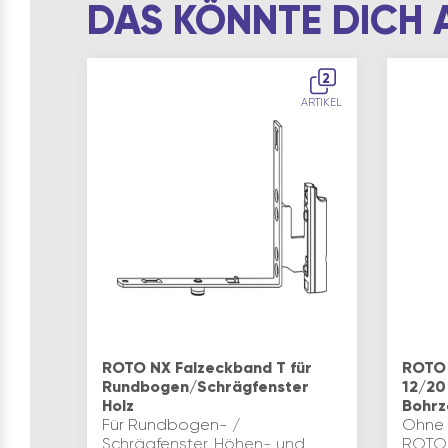
DAS KÖNNTE DICH 
2
ARTIKEL
ROTO NX Falzeckband T für
ROTO 
Rundbogen/Schrägfenster
12/20
Holz
Bohrz
Für Rundbogen- /
Ohne A
Schrägfenster. Höhen- und
ROTO N