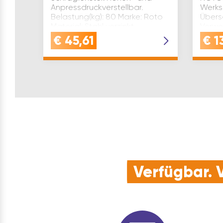
Anpressdruckverstellbar.
Werks
Belastung(kg): 80 Marke: Roto
Übers
Material: Stahl verzinkt
Verwe
silberfärbig Ausführung: ohne
Bandse
€
45,61
€
1
Nutführung System: ROTO NX
Ausfü
Richtung: links W…
7 mm M
Verfügbar. V