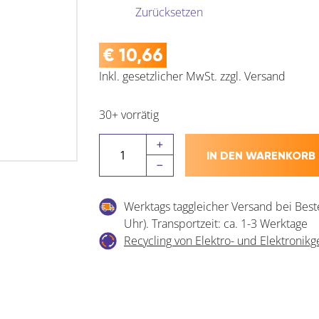
Zurücksetzen
€
10,66
Inkl. gesetzlicher MwSt.
zzgl.
Versand
30+ vorrätig
ROTO
IN DEN WARENKORB
NX
Abdeckkappe
Eckband
Werktags taggleicher Versand bei Best
P
Uhr). Transportzeit: ca. 1-3 Werktage
PVC
Recycling von Elektro- und Elektronikg
Menge