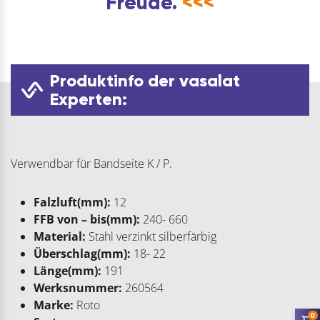
Freude.
<<<
Produktinfo der vasalat
Experten:
Verwendbar für Bandseite K / P.
Falzluft(mm):
12
FFB von – bis(mm):
240- 660
Material:
Stahl verzinkt silberfärbig
Überschlag(mm):
18- 22
Länge(mm):
191
Werksnummer:
260564
Marke:
Roto
0