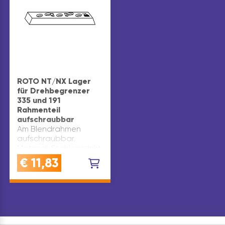
ROTO NT/NX Lager
für Drehbegrenzer
335 und 191
Rahmenteil
aufschraubbar
Am Blendrahmen
aufschraubbar.
Material: Stahl verzinkt
silberfärbig
€
11,83
Werksnummer: 264625
Marke: Roto System:
ROTO NT ROTO NX
Verwendung für: Holz
Kunststoff Bandseite:
universal
Inhaltsangabe (ST): 1