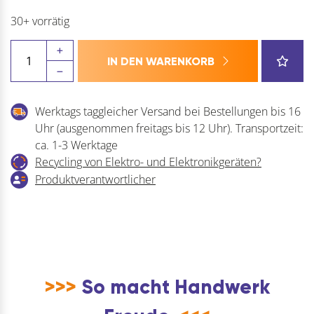
30+ vorrätig
ROTO
IN DEN WARENKORB
NT/NX
Drehbegrenzer
191
Werktags taggleicher Versand bei Bestellungen bis 16
Flügelteil
Uhr (ausgenommen freitags bis 12 Uhr). Transportzeit:
Falzluft
ca. 1-3 Werktage
12
Recycling von Elektro- und Elektronikgeräten?
mm
Produktverantwortlicher
Überschlag
18-
22
mm
Menge
>>>
So macht Handwerk