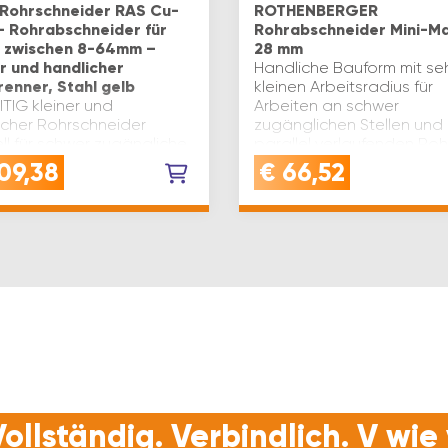
Rohrschneider RAS Cu-
ROTHENBERGER
– Rohrabschneider für
Rohrabschneider Mini-Ma
 zwischen 8-64mm –
28 mm
er und handlicher
Handliche Bauform mit se
renner, Stahl gelb
kleinen Arbeitsradius für
ITIG kleiner und
Arbeiten an schwer
icher Rohrschneider
zugänglichen Stellen und
ll für schwer zugängliche
parallel verlaufenden Roh
n - für Rohrdurchmesser
Marke: Rothenberger
09,38
€
66,52
en 8-64mm | 3/8" - 2 1/2"
Produktart: Rohrabschne
dstärke: 4 mmPRÄZISE UND
Mini-Max Rohr ø(mm): 3…
F: das Schneiderad i…
ollständig. Verbindlich. V wi