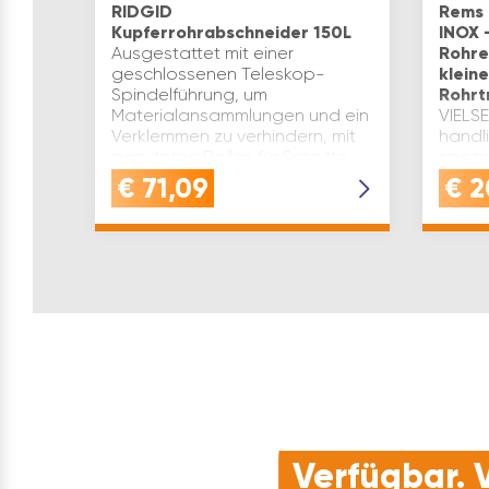
RIDGID
Rems 
Kupferrohrabschneider 150L
INOX 
Ausgestattet mit einer
Rohre
geschlossenen Teleskop-
klein
Spindelführung, um
Rohrt
Materialansammlungen und ein
VIELSE
Verklemmen zu verhindern, mit
handl
genuteten Rollen für Schnitte
spezie
nahe an der Bördelung und mit
Stelle
€
71,09
€
2
einer einklap…
zwisch
| Wan
SCHAR
Verfügbar. V