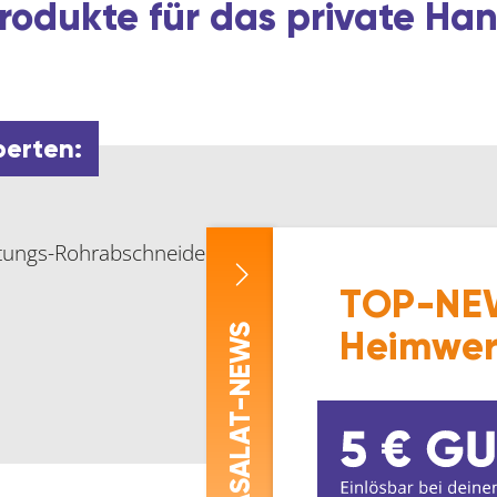
rodukte für das private H
perten:
stungs-Rohrabschneider 202.
TOP-NEW
-NEWS
Heimwer
ASALAT