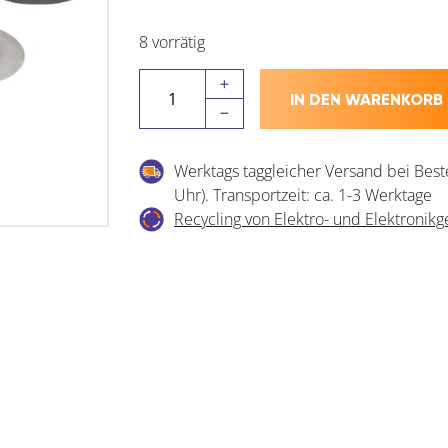
8 vorrätig
RIDGID
IN DEN WARENKORB
Ersatz-
Schneidrad
zu
Werktags taggleicher Versand bei Best
Rohrabschneider
Uhr). Transportzeit: ca. 1-3 Werktage
2-
Recycling von Elektro- und Elektronikg
A
und
202
Menge