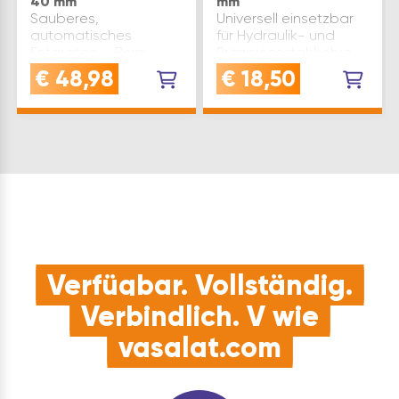
40 mm
mm
Sauberes,
Universell einsetzbar
automatisches
für Hydraulik- und
Entgraten – Beim
Präzisionsstahlrohre,
Schneiden mit diesem
Kupferrohre und
€
48,98
€
18,50
Werkzeug verbleibt
sonstige Rohre aus
lediglich ein dünner
NE-Metallen. Für
Kunststoffstreifen,
Innen- und
während beim
Außenentgratung,
Schneiden mit einer
Kunststoffkörper.
Bügelsäge viel Staub
Gewicht(g): 30
entsteht. Da di…
Länge(mm): 45 ø(mm):
…
Verfügbar. Vollständig.
Verbindlich. V wie
vasalat.com