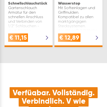
Schnellschlauchstück
Wasserstop
Gartenschlauch
Mit Softeinlagen und
Armatur für den
Griffmulden.
schnellen Anschluss
Kompatibel zu allen
und Verbinden von
marktgängigen
1/2" Schläuchen -
Stecksystemen.
auch für den
Anschluss(″): 1/2 Marke:
Anschluss von 5/8"
Rehau Anschlussart:
€
11,15
€
12,89
Schläuchen
Stecksystem Material:
geeignetEinfaches
Kunststoff
Push-Stecksystem für
Inhaltsangabe (ST): 1
eine einfache
Handhabung und…
Verfügbar. Vollständig.
Verbindlich. V wie