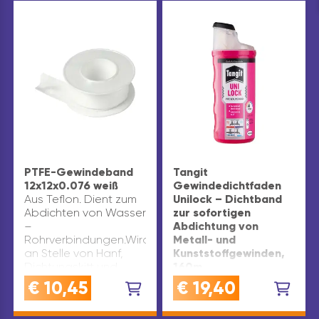
PTFE-Gewindeband
Tangit
12x12x0.076 weiß
Gewindedichtfaden
Aus Teflon. Dient zum
Unilock – Dichtband
Abdichten von Wasser
zur sofortigen
–
Abdichtung von
Rohrverbindungen.Wird
Metall- und
an Stelle von Hanf,
Kunststoffgewinden,
Dichtungskitt und
160m
Minium verwendet.
VERWENDUNG: dieses
€
10,45
€
19,40
Achtung:Die
Gewindedichtband
Informationen auf dem
ersetzt Hanf und