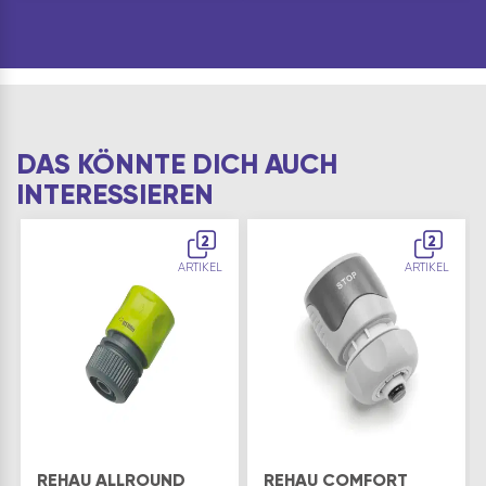
Produktetikett sind
PTFE-Bänder - ideal
stets zu befolgen. G…
für Wasser-, Gas- und
Druckluftleitungen, für
alle Gewinde
geeignetKOSTENEFFIZIENT:
Bis zu 55% günstiger
und 45% schneller a…
DAS KÖNNTE DICH AUCH
INTERESSIEREN
2
2
ARTIKEL
ARTIKEL
REHAU ALLROUND
REHAU COMFORT