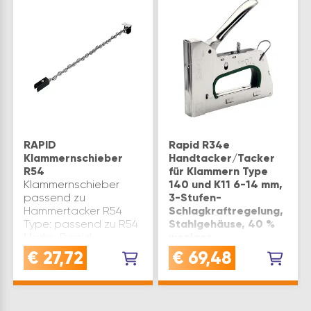
RAPID
Rapid R34e
Klammernschieber
Handtacker/Tacker
R54
für Klammern Type
Klammernschieber
140 und K11 6-14 mm,
passend zu
3-Stufen-
Hammertacker R54
Schlagkraftregelung,
Type: passend zu R54
Stahlgehäuse, 40 %
Marke: Rapid
weniger
Inhaltsangabe (ST): 1
Kraftaufwand
€
27,72
€
69,48
VERWENDUNG:
Handtacker für die
Befestigung dünner
Platten,