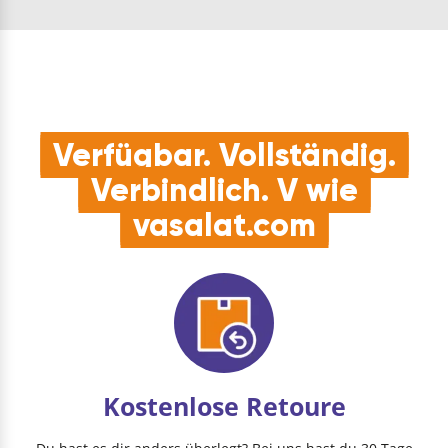
Holzfaserplatten,
Isoliermaterialien und
DampfsperrenQUALITÄT:
Gehäuse und
Verschleißteile aus
Stahl  Qualität, die
Hand und Heimwerker
s…
Verfügbar. Vollständig.
Verbindlich. V wie
vasalat.com
Kostenlose Retoure