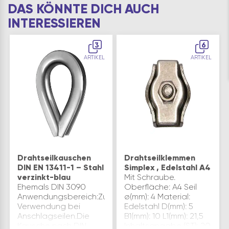
DAS KÖNNTE DICH AUCH
INTERESSIEREN
3
6
ARTIKEL
ARTIKEL
Drahtseilkauschen
Drahtseilklemmen
DIN EN 13411-1 – Stahl
Simplex , Edelstahl A4
verzinkt-blau
Mit Schraube.
Ehemals DIN 3090
Oberfläche: A4 Seil
Anwendungsbereich:Zur
ø(mm): 4 Material:
Verwendung bei
Edelstahl D(mm): 5
Anschlagseilen.Die
B1(mm): 10 L1(mm): 21,5
Kausche nach DIN
Inhaltsangabe (ST): 20