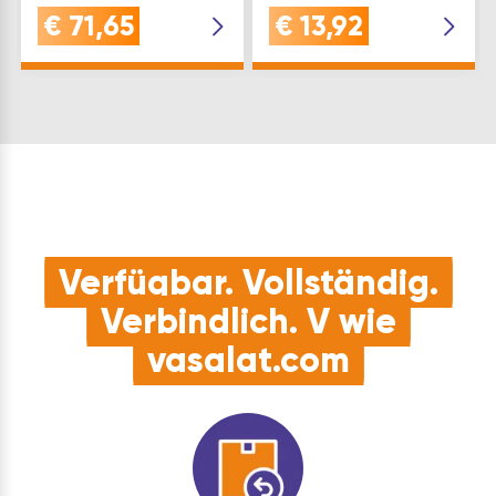
3090/ EN 13411-1 darf
€
71,65
€
13,92
in Hebezeugen und
statischen Systemen
eingesetzt werden.
Seil ø max.(mm): 4
c(mm): 29…
Verfügbar. Vollständig.
Verbindlich. V wie
vasalat.com