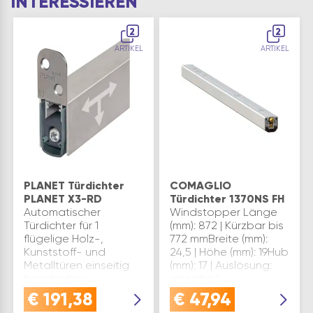
INTERESSIEREN
2
2
ARTIKEL
ARTIKEL
PLANET Türdichter
COMAGLIO
PLANET X3-RD
Türdichter 1370NS FH
Automatischer
Windstopper Länge
Türdichter für 1
(mm): 872 | Kürzbar bis
flügelige Holz-,
772 mmBreite (mm):
Kunststoff- und
24,5 | Höhe (mm): 19Hub
Metalltüren einseitig
(mm): 17 | Auslösung:
bandseitige
einseitig |
Auslösung macht
Feuerhemmend:
€
191,38
€
47,94
Haus und Balkontüren
JaMATERIAL: Aluminium