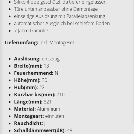
Silikonlippe geschützt, da tiefer eingelassen
Türe unten anpassbar ohne Demontage
einseitige Auslösung mit Parallelabsenkung
automatischer Ausgleich bei schiefem Boden
7 Jahre Garantie
Lieferumfang:
inkl. Montageset
Auslösung:
einseitig
Breite(mm):
13
Feuerhemmend:
N
Höhe(mm):
30
Hub(mm):
22
Kürzbar bis(mm):
710
Länge(mm):
821
Material:
Aluminium
Montageart:
einnuten
Rauchdicht:
J
Schalldämmwert(dB):
48