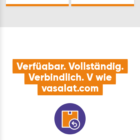
schlagregensicher
natur | Montageart:
(7A/9A, ift zertifiziert) 3
einnutenSpezi…
Dichtbewegungen …
Verfügbar. Vollständig.
Verbindlich. V wie
vasalat.com