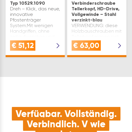
Typ 10529.1090
Verbinderschraube
Dreh – Klick, das neue,
Tellerkopf, HD-Drive,
innovative
Vollgewinde – Stahl
Pfostenträger
verzinkt-blau
System.Mit wenigen
VERWENDUNG: diese
Handgriffen, ohne
Holzbauschrauben mit
zeitaufwendige und
Tellerkopf eignen sich
umständliche
ideal für Holzverbinder
€
51,12
€
63,00
Verschraubungen,
sowie Querzug- und
ermöglicht das neue
AuflagerverstärkungenHOCH
Stecksystem eine
Holzschrauben mit
effiziente Montagel…
abgestimmten
Gewindelängen - für
eine …
Verfügbar. Vollständig.
Verbindlich. V wie