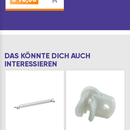
Universell einsetzbar,
für Kleinutensilien und
Gegenstände zum
Aufhängen Sehr
robust, da komplett
aus Metall Individue…
DAS KÖNNTE DICH AUCH
INTERESSIEREN