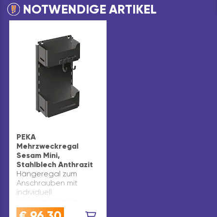
NOTWENDIGE ARTIKEL
PEKA
Mehrzweckregal
Sesam Mini,
Stahlblech Anthrazit
Hängeregal zum
Anschrauben mit
individuell
positionierbaren
Tablaren und Haken
€
96,30