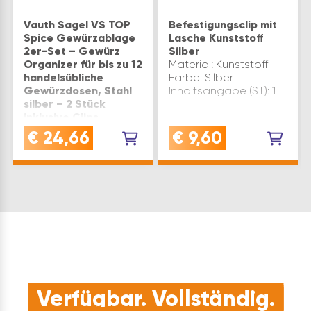
Vauth Sagel VS TOP
Befestigungsclip mit
Spice Gewürzablage
Lasche Kunststoff
2er-Set – Gewürz
Silber
Organizer für bis zu 12
Material: Kunststoff
handelsübliche
Farbe: Silber
Gewürzdosen, Stahl
Inhaltsangabe (ST): 1
silber – 2 Stück
inklusive Clips
GEWÜRZREGAL
€
24,66
€
9,60
PLATZSPAREND: dieser
Gewürzorganizer
nutzt ungenutzten
Stauraum an
Oberschranktüren und
schafft Ordnung für
Gewürze direkt
griffbereit in der Küche
- mit ø 5 mm
Befestigungsclips für ø
…
Verfügbar. Vollständig.