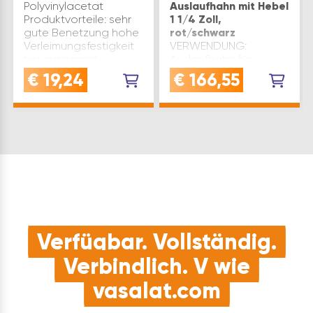
Polyvinylacetat
Auslaufhahn mit Hebel
Produktvorteile: sehr
1 1/4 Zoll,
gute Benetzung hohe
rot/schwarz
Verleimungsfestigkeit
VERWENDUNG:
hervorragend
Auslaufhahn für
geeignet für
Kanister und Eimer mit
€
19,24
€
166,55
Montageverleimung
Anschraubplatte -
mit lackierten oder
geeignet für
kunststoffbeschich…
Schraubanschluss
oder
KesselanschlussKOMPATIBEL
der Zapfhahn für
Kanister eignet sich in
Kombination mit
Collano, …
Verfügbar. Vollständig.
Verbindlich. V wie
vasalat.com