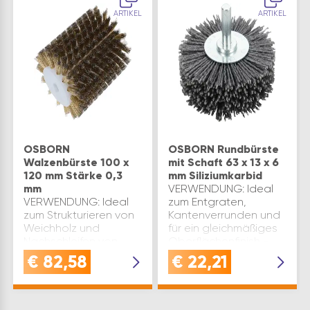
ARTIKEL
ARTIKEL
OSBORN
OSBORN Rundbürste
Walzenbürste 100 x
mit Schaft 63 x 13 x 6
120 mm Stärke 0,3
mm Siliziumkarbid
mm
VERWENDUNG: Ideal
VERWENDUNG: Ideal
zum Entgraten,
zum Strukturieren von
Kantenverrunden und
Weichholz und
für ein gleichmäßiges
Nachschleifen von
Oberflächenfinish -
Hartholz - vielseitig für
besonders für NE-
€
82,58
€
22,21
kreative und
Metalle und
professionelle
KunststoffeQUALITÄT:
HolzoberflächenbearbeitungQUALITÄT:
Industriequalität,
Lange Besatzlänge,
langlebig,