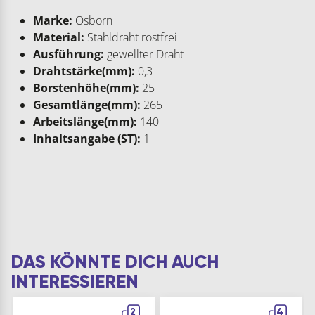
Marke:
Osborn
Material:
Stahldraht rostfrei
Ausführung:
gewellter Draht
Drahtstärke(mm):
0,3
Borstenhöhe(mm):
25
Gesamtlänge(mm):
265
Arbeitslänge(mm):
140
Inhaltsangabe (ST):
1
DAS KÖNNTE DICH AUCH
INTERESSIEREN
2
4