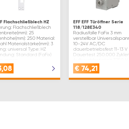
FF Flachschließblech HZ
EFF EFF Türöffner Serie
hrung: Flachschließblech
118/128E340
nbreite(mm): 25
Radiusfalle FaFix 3 mm
nhöhe(mm): 250 Material:
verstellbar Universalspa
ahl Materialstärke(mm): 3
10-24V AC/DC
ng: universal Type: HZ
dauerbetriebsfest 11-13 V
ndung: Standard (FaFix)
Dauertest 250.000 Zykle
nummer: ——…
Aufbruchfestigkeit 3750 N
symmetrische Bauform, d
3,08
€
74,21
links/rechts und waager…