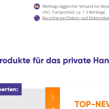
1003-
Werktags taggleicher Versand bei Best
12-
Uhr). Transportzeit: ca. 1-3 Werktage
1.5-
Recycling von Elektro- und Elektronikg
-20
Menge
rodukte für das private H
perten:
TOP-NEW