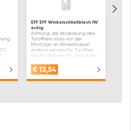
EFF 
verde
EFF EFF Winkelschließblech IW
10314
eckig
Klemm
Achtung: die Abdeckung des
und i
nnung
Türöffners muss vor der
gege
Montage an Winkelstulpen
Tür k
 DC
entfernt werden.Für Türöffner
und g
n
der Modellserie 118, dazu bitte
Funkt
Austauschschrauben
Komp
aher
verwenden!
€
13,54
€
8
Türen
Blindlappenbreite(mm): 32 Lap…