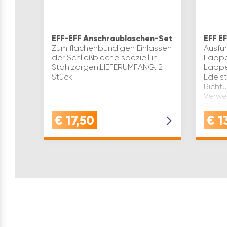
EFF-EFF Anschraublaschen-Set
EFF E
Zum flächenbündigen Einlassen
Ausfü
der Schließbleche speziell in
Lappe
Stahlzargen.LIEFERUMFANG: 2
Lappe
Stück
Edelst
Richtu
Verwe
Werks
€
17,50
€
1