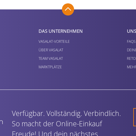
DAS UNTERNEHMEN
UNS
VASALAT-VORTEILE
FAQS
ÜBER VASALAT
DEIN
TEAM VASALAT
RETO
MARKTPLÄTZE
MEHR
Verfügbar. Vollständig. Verbindlich.
So macht der Online-Einkauf
Freude! Und dein nächstes