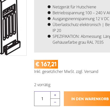
Netzgerät für Hutschiene
Betriebsspannung 100 – 240 V A
Ausgangsnennspannung 12 V DC (
Überlastschutz elektronisch | Be
IP 20
SPEZIFIKATION: Abmessung: Lä
Gehäusefarbe grau RAL 7035
€
167,21
Inkl. gesetzlicher MwSt.
zzgl.
Versand
2 vorrätig
Netzgerät
IN DEN WARENKORB
für
Hutschiene