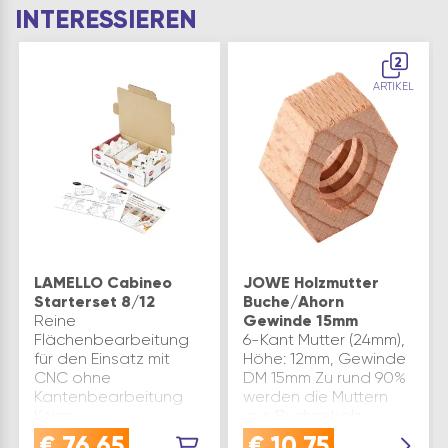
INTERESSIEREN
2
ARTIKEL
LAMELLO Cabineo
JOWE Holzmutter
Starterset 8/12
Buche/Ahorn
Reine
Gewinde 15mm
Flächenbearbeitung
6-Kant Mutter (24mm),
für den Einsatz mit
Höhe: 12mm, Gewinde
CNC ohne
DM 15mm Zu rund 90%
Kantenbearbeitung
werden die Muttern
Keine
aus Buchenholz
Dübelbohrungen
gefertigt.Je nach
€
76,65
€
10,75