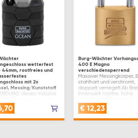
Wächter
Burg-Wächter Vorhangsc
ngeschloss wetterfest
400 E Magno
e 44mm, rostfreies und
verschiedensperrend
sserfestes
Massiver Messingkörper, 
ngschloss mit 2x
stahlhart und verchromt,
ssel, Messing/Kunststoff
doppelt verriegelt.Ab Bre
NDUNG: dieses massive
Innenwerk rostfrei, hohe
ngeschloss eignet sich
Zerreißfestigkeit,hohe Anz
für den Einsatz in feuchten
verschiedener Schließung
6,70
€
12,23
ungen und bietet
Lieferumfang: mit 2 Schlüs
ale Sicherheit dank
reiem doppelt verriegeltem
stahlbügelOUTDOOR
ÄNG…