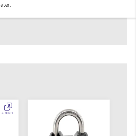
päter.
8
ARTIKEL