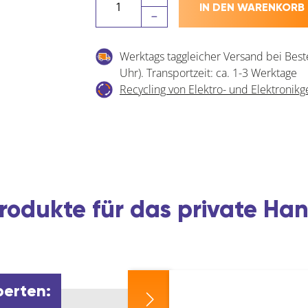
IN DEN WARENKORB
LOCK
Vorhangschloss
140
Werktags taggleicher Versand bei Best
EURT
Uhr). Transportzeit: ca. 1-3 Werktage
Messing,
Recycling von Elektro- und Elektronikg
Breite
40
mm,
gleichsperrend
SB-
2
Menge
rodukte für das private H
perten: