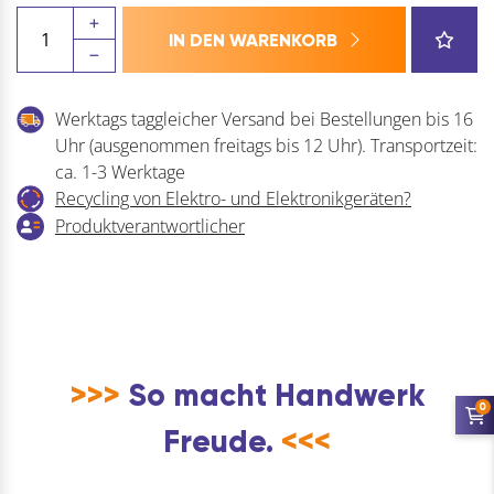
MASTER
IN DEN WARENKORB
LOCK
Vorhangschloss
140
Werktags taggleicher Versand bei Bestellungen bis 16
EURDLH
Uhr (ausgenommen freitags bis 12 Uhr). Transportzeit:
Messing,
ca. 1-3 Werktage
Breite
Recycling von Elektro- und Elektronikgeräten?
40
Produktverantwortlicher
mm,
verschsp.
SB
Menge
>>>
So macht Handwerk
0
Freude.
<<<