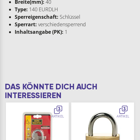
Breite(mm):
40
Type:
140 EURDLH
Sperreigenschaft:
Schlüssel
Sperrart:
verschiedensperrend
Inhaltsangabe (PK):
1
DAS KÖNNTE DICH AUCH
INTERESSIEREN
3
3
ARTIKEL
ARTIKEL