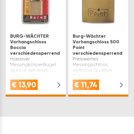
BURG-WÄCHTER
Burg-Wächter
Vorhangschloss
Vorhangschloss 500
Boccia
Point
verschiedensperrend
verschiedensperrend
massiver
Preiswertes
MessingkörperBügel
Messingschloss,
spezial gehärtet,
einfache Qualität.
doppelt
Sicherheitshinweis: Die
verriegeltHigh-Tech
Serie beinhaltet 120
€
13,90
€
11,74
Innenwerk rostfreihohe
wiederkehrende
Anzahl verschiedener
Schließungen!
Schließungen
Lieferumfang: mit 3
Lieferumfang: mit 2
Schlüssel Marke: Burg-
Wendeschlüssel Bügel
Wächter Type: 500
ø(mm): 5 Breite(mm): 30
Point Breite(mm)…
B…