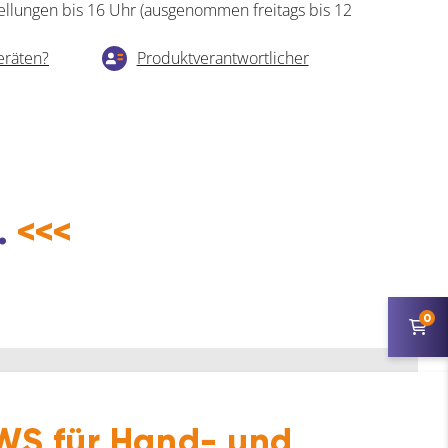
ellungen bis 16 Uhr (ausgenommen freitags bis 12
eräten?
Produktverantwortlicher
.
<<<
0
S für Hand- und