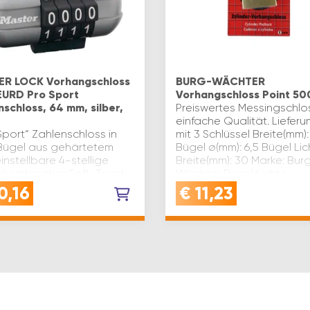
R LOCK Vorhangschloss
BURG-WÄCHTER
EURD Pro Sport
Vorhangschloss Point 50
nschloss, 64 mm, silber,
Preiswertes Messingschlo
einfache Qualität. Liefer
Sport“ Zahlenschloss in
mit 3 Schlüssel Breite(mm)
rBügel aus gehärtetem
Bügel ø(mm): 6,5 Bügel Lic
instellbare 4-stellige
Breite(mm): 30 Marke: Bur
nkombinationSoft-Touch
Wächter Bügel Lichte
cheiben mit 2
Höhe(mm): 27 Type: 500 P
0,16
€
11,23
unktenje 1 Stück in
erverpackung Breite(mm…