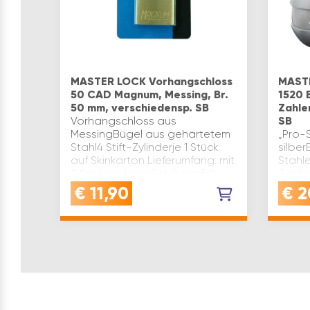
MASTER LOCK Vorhangschloss
MASTE
50 CAD Magnum, Messing, Br.
1520 
50 mm, verschiedensp. SB
Zahle
Vorhangschloss aus
SB
MessingBügel aus gehärtetem
„Pro-
Stahl4 Stift-Zylinderje 1 Stück
silbe
auf Skinkarton Lieferumfang: mit
Stahle
2 Schlüssel pro Set Type: 50
Zahle
CAD Marke: Master Lock
Wähls
€
11,90
€
2
Breite(mm): 50 Bügel Lichte
Greifp
Höhe(…
Blist