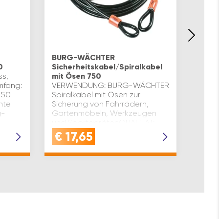
BUR
Vorha
BURG-WÄCHTER
massi
0
Sicherheitskabel/Spiralkabel
doppe
ss,
mit Ösen 750
Stahl
umfang:
VERWENDUNG: BURG-WÄCHTER
Liefe
: 50
Spiralkabel mit Ösen zur
Breit
hte
Sicherung von Fahrrädern,
67R B
g-
Gartenmöbeln, Werkzeugen
Aluti
und SportgerätenQUALITÄT:
oin…
Kunststoffummanteltes
€
17,65
€
1
Sicherheitskabel mit 10 mm
Seildurchmesser schüt…