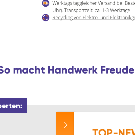
Werktags taggleicher Versand bei Best
EURD
Uhr). Transportzeit: ca. 1-3 Werktage
Messing,
Recycling von Elektro- und Elektronikg
Breite
20
mm,
verschsp.
SB
Menge
So macht Handwerk Freude
perten:
TOP-NEW