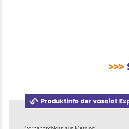
>>>
Produktinfo der vasalat Ex
Vorhangschloss aus Messing