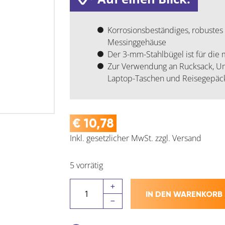
Korrosionsbeständiges, robustes
Messinggehäuse
Der 3-mm-Stahlbügel ist für die
Zur Verwendung an Rucksack, Um
Laptop-Taschen und Reisegepäc
€
10,78
Inkl. gesetzlicher MwSt.
zzgl.
Versand
5 vorrätig
MASTER
IN DEN WARENKORB
LOCK
Vorhangschloss
120