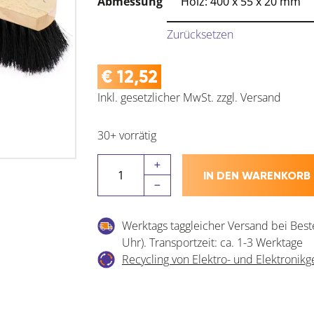
Abmessung
Zurücksetzen
€
12,52
Inkl. gesetzlicher MwSt.
zzgl.
Versand
30+ vorrätig
MASTA
IN DEN WARENKORB
Saalbesen
Mischhaar
ohne
Werktags taggleicher Versand bei Best
Stiel
Uhr). Transportzeit: ca. 1-3 Werktage
Menge
Recycling von Elektro- und Elektronikg