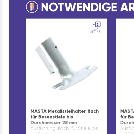
NOTWENDIGE AR
2
ARTIKEL
MASTA Metallstielhalter flach
MASTA
für Besenstiele bis
für Be
Durchmesser 28 mm
Durch
Ausführung: flach, für Stiele bis
Ausfüh
ø 28 mm
ø 23,