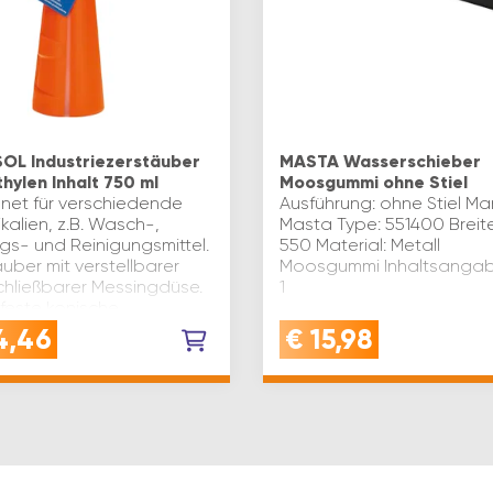
OL Industriezerstäuber
MASTA Wasserschieber
hylen Inhalt 750 ml
Moosgummi ohne Stiel
net für verschiedende
Ausführung: ohne Stiel Ma
alien, z.B. Wasch-,
Masta Type: 551400 Breit
gs- und Reinigungsmittel.
550 Material: Metall
uber mit verstellbarer
Moosgummi Inhaltsangabe
chließbarer Messingdüse.
1
feste konische
enform. Inhalt(ml): 750
4,46
€
15,98
…