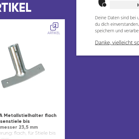
TIKEL
Deine Daten sind bei 
du dich einverstanden
2
speichern und verarbe
ARTIKEL
Danke, vielleicht s
 Metallstielhalter flach
senstiele bis
messer 23,5 mm
rung: flach, für Stiele bis
5 mm