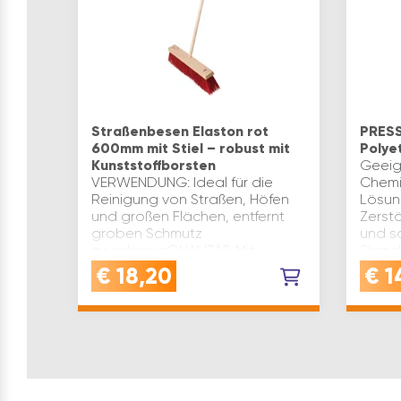
Straßenbesen Elaston rot
PRESS
600mm mit Stiel – robust mit
Polyet
Kunststoffborsten
Geeig
VERWENDUNG: Ideal für die
Chemik
Reinigung von Straßen, Höfen
Lösun
und großen Flächen, entfernt
Zerstä
groben Schmutz
und s
zuverlässigQUALITÄT: Mit
Stand
strapazierfähigen Elaston-
Flasch
€
18,20
€
1
Kunststoffborsten und stabilem
Mate
BuchenholzstielV…