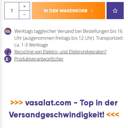
Marco
IN DEN WARENKORB
Industrieklinge
Ersatzklinge
43
Werktags taggleicher Versand bei Bestellungen bis 16
x
Uhr (ausgenommen freitags bis 12 Uhr). Transportzeit:
22
ca. 1-3 Werktage
x
Recycling von Elektro- und Elektronikgeräten?
0,1mm
Produktverantwortlicher
mit
Gillette-
Lochung
10
Stück
Menge
>>>
vasalat.com - Top in der
Versandgeschwindigkeit!
<<<