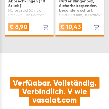
Abbrechklingen ( 10
Cutter Klingenbox,
Stück )
Sicherheitsspender,
Härtegrad 60 nach
besonders scharf,
Rockwell, im Köcher.
SK2H, 18 mm, 10 Stück
Type: 30512
VERWENDUNG:
Klingenbreite(mm): 9
Ersatzklingenbox für
€
8,90
€
10,43
Inhalt: 10 Klingen
präzises Schneiden
Marke: Schuller
mit Samurai Black
Inhaltsangabe (PK): 1
Klingen, ideal für
Abbrechklingen im
Sicherheitsspender
und
HängerkarteQUALITÄT:
Diese Abbrechklingen
mit SK2H Material
bieten …
Verfügbar. Vollständig.
Verbindlich. V wie
vasalat.com