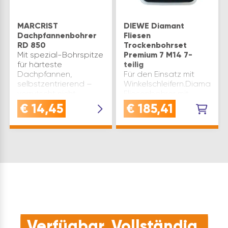
MARCRIST
DIEWE Diamant
Dachpfannenbohrer
Fliesen
RD 850
Trockenbohrset
Mit spezial-Bohrspitze
Premium 7 M14 7-
für härteste
teilig
Dachpfannen,
Für den Einsatz mit
selbstzentrierend –
Winkelschleifern.Diamant-
verrutscht nicht.
Fliesenbohrer mit
Diamantschliff für
integriertem
€
14,45
€
185,41
Spitzenleistung.
Kühlwachs.Bohren
Präzisionsschaft für
ohne Anbohrhilfe.Zum
optimalen Rundlauf.
Trockenbohren in
Passt und bohrt auf
Fliesen, Feinsteinzeug,
jedem A…
Granit- und
Steinplatten oder
Keramik.
Verfügbar. Vollständig.