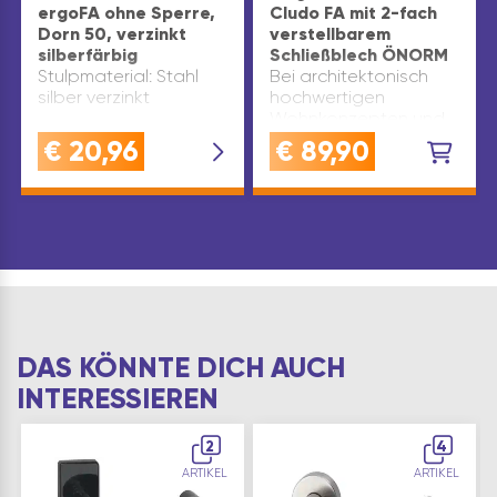
ergoFA ohne Sperre,
Cludo FA mit 2-fach
Dorn 50, verzinkt
verstellbarem
silberfärbig
Schließblech ÖNORM
Stulpmaterial: Stahl
Bei architektonisch
silber verzinkt
hochwertigen
Wohnkonzepten und
bei stumpfen
€
20,96
€
89,90
Innentüren ist eine
ansprechende Optik
besonders
wichtig.Das
DORMAKABA
Magnetfallenschloss
Serie cludo (vom lat.
claudo = schließen) …
DAS KÖNNTE DICH AUCH
INTERESSIEREN
2
4
ARTIKEL
ARTIKEL