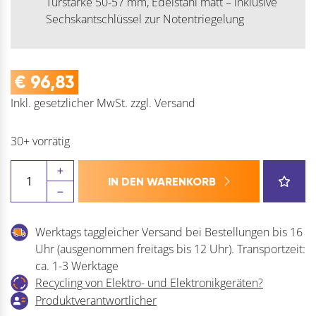
Türstärke 50-57 mm, Edelstahl matt – inklusive
Sechskantschlüssel zur Notentriegelung
€
96,83
Inkl. gesetzlicher MwSt.
zzgl.
Versand
30+ vorrätig
MARCHESI
IN DEN WARENKORB
Drückerpaar
SQUARE
Smart
Werktags taggleicher Versand bei Bestellungen bis 16
Look
Uhr (ausgenommen freitags bis 12 Uhr). Transportzeit:
Menge
ca. 1-3 Werktage
Recycling von Elektro- und Elektronikgeräten?
Produktverantwortlicher