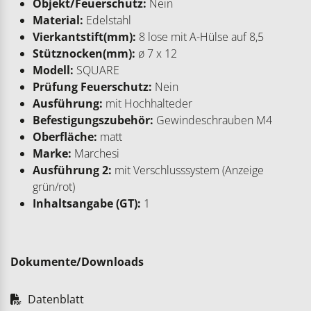
Objekt/Feuerschutz:
Nein
Material:
Edelstahl
Vierkantstift(mm):
8 lose mit A-Hülse auf 8,5
Stütznocken(mm):
ø 7 x 12
Modell:
SQUARE
Prüfung Feuerschutz:
Nein
Ausführung:
mit Hochhalteder
Befestigungszubehör:
Gewindeschrauben M4
Oberfläche:
matt
Marke:
Marchesi
Ausführung 2:
mit Verschlusssystem (Anzeige
grün/rot)
Inhaltsangabe (GT):
1
Dokumente/Downloads
Datenblatt