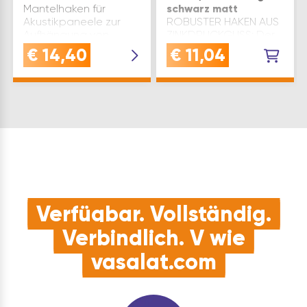
Mantelhaken für
schwarz matt
Akustikpaneele zur
ROBUSTER HAKEN AUS
Aufhängung von
ZINKDRUCKGUSS: Der
Mänteln und
Mantelhaken Encho
€
14,40
€
11,04
JackenQUALITÄT:
überzeugt mit
Zinkdruckguss,
pulverbeschichtetem
schwarz matt lackiert 
Zinkdruckguss in
Qualität, die Hand
Schwarz matt für
und Heimwerker
langlebige und
schätzenVORTEIL: Ein…
stilvolle
WandmontagePLATZSPAR
& STABIL: robuster
Garde…
Verfügbar. Vollständig.
Verbindlich. V wie
vasalat.com