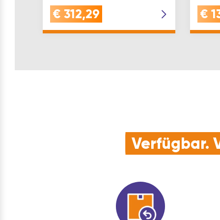
Werksnummer: 466…
€
312,29
€
1
Verfügbar. V