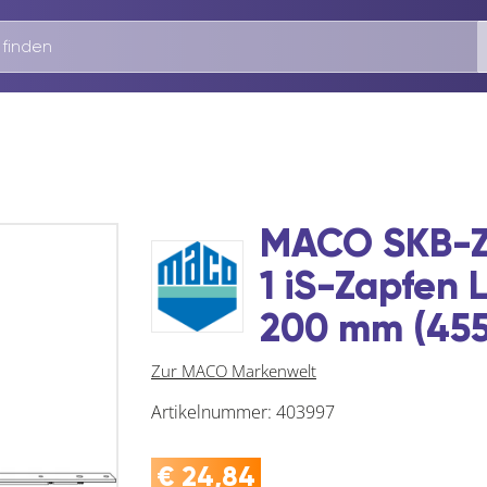
MACO SKB-Z 
1 iS-Zapfen
200 mm (455
Zur MACO Markenwelt
Artikelnummer:
403997
€
24,84