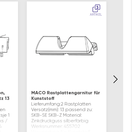
3
ARTIKEL
MACO
Lauf
n,
MACO Rastplattengarnitur für
Liefe
z 13
Kunststoff
getri
Lieferumfang:2 Rastplatten
bands
gen
Versatz(mm): 13 passend zu:
Werks
sje 1
SKB-SE SKB-Z Material:
recht
ks /
Zinkdruckguss silberfärbig
max.(
4
Werksnummer: 455702
Inhal
t
Verwendung für: Kunststoff