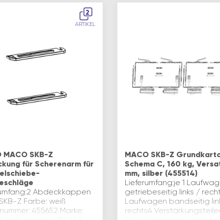
2
ARTIKEL
 MACO SKB-Z
MACO SKB-Z Grundkarto
kung für Scherenarm für
Schema C, 160 kg, Versat
lelschiebe-
mm, silber (455514)
eschläge
Lieferumfang:je 1 Laufwa
rumfang:2 Abdeckkappen
getriebeseitig links / recht
 SKB-Z Farbe: weiß
Laufwagen bandseitig lin
nummer: 455652 Marke:
rechts4 Verstärkungsteile
Inhaltsangabe (PAA): 1
Eckumlenkungen unten mi