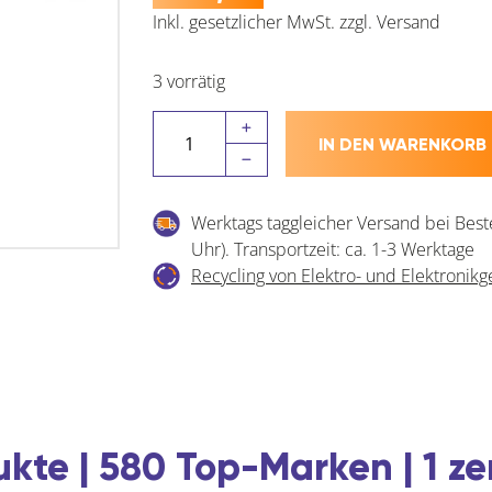
Inkl. gesetzlicher MwSt.
zzgl.
Versand
3 vorrätig
MACO
IN DEN WARENKORB
SKB-
Z
Verlängerungsriegel
Werktags taggleicher Versand bei Best
1
Uhr). Transportzeit: ca. 1-3 Werktage
iS-
Recycling von Elektro- und Elektronikg
Zapfen
L=400
mm
ablängbar
200
mm
(455612)
kte | 580 Top-Marken | 1 ze
Menge