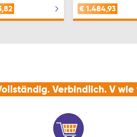
Schnapper4 Eckumlenku
3,82
€
1.484,93
oben mit Schere4 Scheren
ollständig. Verbindlich. V wi