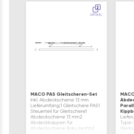
2
ARTIKEL
MACO PAS Gleitscheren-Set
MACO
Inkl. Abdeckschiene 13 mm.
Abdec
Lieferumfang:1 Gleitschere PAS1
Paral
Steuerteil für Gleitschere1
Kippb
Abdeckschiene 13 mm2
Liefe
Abdeckkappen für
Type:
Abdeckschiene (links/rechts)
Werks
Richtung: rechts Type: PAS
Maco 