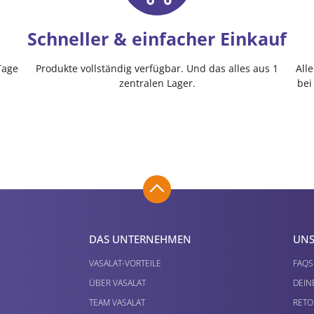
Schneller & einfacher Einkauf
Tage
Produkte vollständig verfügbar. Und das alles aus 1
All
zentralen Lager.
bei
DAS UNTERNEHMEN
UNS
VASALAT-VORTEILE
FAQS
ÜBER VASALAT
DEIN
TEAM VASALAT
RETO