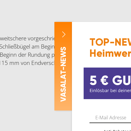
weitschere vorgeschrieben.
TOP-NEW
Schließbügel am Beginn der Rundung positioniert. Be
-NEWS
Heimwer
eginn der Rundung positioniert, deshalb erhöht sic
15 mm von Endverschluss bzw. Eckumlenkung).
ASALAT
V