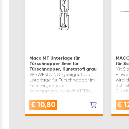
Maco MT Unterlage für
MACO 
Türschnapper 3mm für
für S
Türschnapper, Kunststoff grau
Mit Si
VERWENDUNG: geeignet als
Hinwe
Unterlage für Türschnapper im
wird 
Fenstergetriebe
Schli
SchnappergehäuseMATERIAL:
Rundun
diese Unterlage ist aus
und S
robustem und langlebigem
der E
€
10,80
€
1
Kunststoff gefertigtMONTAGE:
Ecku…
die Unterlage für den …