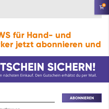
0
S für Hand- und
i Korb- und Segmentbogenfenster wird der
ker jetzt abonnieren und
h hier der Anwendungsbereich FFH der
ABONNIEREN