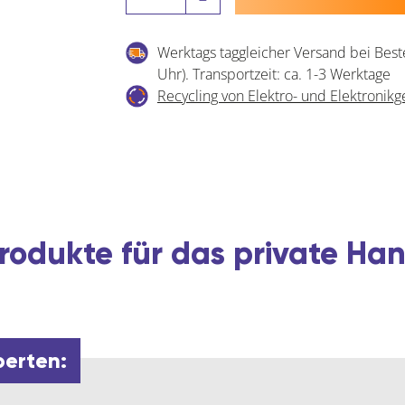
Winkelbandschere
für
Werktags taggleicher Versand bei Best
Rundbogenfenster
Uhr). Transportzeit: ca. 1-3 Werktage
Gr.
Recycling von Elektro- und Elektronikg
1250
9V
80
kg,
Stahl
verzinkt
Menge
rodukte für das private H
perten: