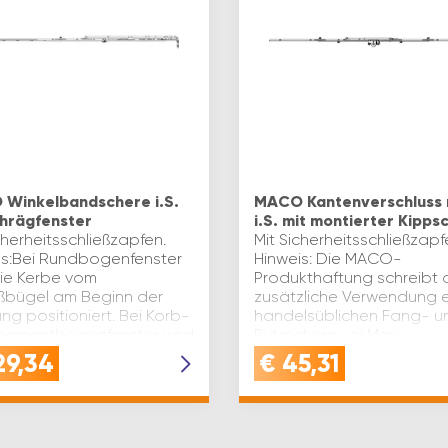
Winkelbandschere i.S.
MACO Kantenverschluss 
chrägfenster
i.S. mit montierter Kipps
cherheitsschließzapfen.
Mit Sicherheitsschließzapf
is:Bei Rundbogenfenster
Hinweis: Die MACO-
die Kerbe vom
Produkthaftung schreibt 
eßbügel am Beginn der
zusätzliche Verwendung e
g positioniert. Bei Korb-
handelsüblichen Fang- u
egmentbogenfenster wird
Putzschere vor.Max.
ndverschluss bzw. die
Flügelgewicht der Fang-
29,34
€
45,31
Putzschere beachte…