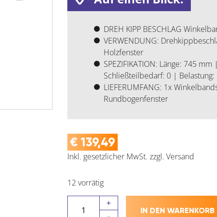
DREH KIPP BESCHLAG Winkelban
VERWENDUNG: Drehkippbeschlag 
Holzfenster
SPEZIFIKATION: Länge: 745 mm 
Schließteilbedarf: 0 | Belastun
LIEFERUMFANG: 1x Winkelbandsc
Rundbogenfenster
€
139,49
Inkl. gesetzlicher MwSt.
zzgl.
Versand
12 vorrätig
Maco
IN DEN WARENKORB
MM