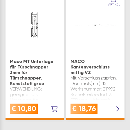
ARTIKEL
Maco MT Unterlage
MACO
für Türschnapper
Kantenverschluss
3mm für
mittig VZ
Türschnapper,
Mit Verschlusszapfen.
Kunststoff grau
Dornmaß(mm): 15
VERWENDUNG:
Werksnummer: 211992
geeignet als
Schließteilbedarf: 3
Unterlage für
FFB von – bis(mm):
Türschnapper im
1001- 1400 Material:
€
10,80
€
18,76
Fenstergetriebe
Stahl verzinkt
SchnappergehäuseMATERIAL:
silberfärbig Größe:
diese Unterlage ist
1400 System: MULTI-
aus robustem und
MATIC Verwendung f…