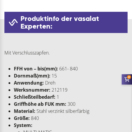
Produktinfo der vasalat
Experten:
Mit Verschlusszapfen.
FFH von – bis(mm):
661- 840
Dornmaß(mm):
15
0
Anwendung:
Dreh
Werksnummer:
212119
Schließteilbedarf:
1
Griffhöhe ab FUK mm:
300
Material:
Stahl verzinkt silberfärbig
Größe:
840
System: