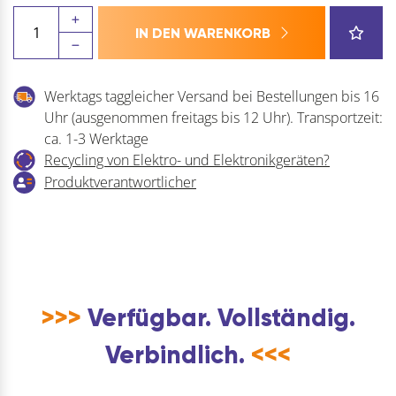
MACO
IN DEN WARENKORB
MM
D-
Getriebe
Werktags taggleicher Versand bei Bestellungen bis 16
fix,
Uhr (ausgenommen freitags bis 12 Uhr). Transportzeit:
Kippschwinge,
ca. 1-3 Werktage
DM
Recycling von Elektro- und Elektronikgeräten?
15
Produktverantwortlicher
mm,
1VZ,
FFH
661-
840
mm
>>>
Verfügbar. Vollständig.
(212119)
Menge
Verbindlich.
<<<