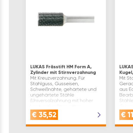
LUKAS Frässtift HM Form A,
LUKAS
Zylinder mit Stirnverzahnung
Kugel
Mit Kreuzverzahnung. Für
Mit St
Stahlguss, Gusseisen,
Gerads
Schweißnähte, gehärtete und
aus E
ungehärtete Stähle
Bearb
(Universalzahnung mit hoher
Stähle
Leistung). milling cutters
Gusse
Ausführung: Form A, Zylinder mit
Stahl
€
35,52
€
11
Stirnverzahnung…
Schni