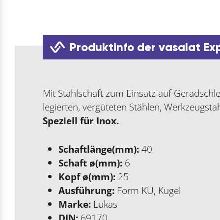
Produktinfo der vasalat Ex
Mit Stahlschaft zum Einsatz auf Geradschlei
legierten, vergüteten Stählen, Werkzeugstah
Speziell für Inox.
Schaftlänge(mm):
40
Schaft ø(mm):
6
Kopf ø(mm):
25
Ausführung:
Form KU, Kugel
Marke:
Lukas
DIN:
69170