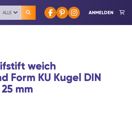
ANMELDEN
ALLE
fstift weich
d Form KU Kugel DIN
ø 25 mm