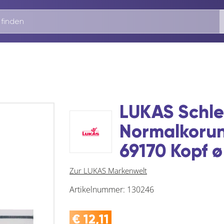
LUKAS Schlei
Normalkorun
69170 Kopf 
Zur LUKAS Markenwelt
Artikelnummer:
130246
€
12,11