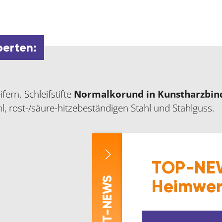
perten:
fern. Schleifstifte
Normalkorund in Kunstharzbin
l, rost-/säure-hitzebeständigen Stahl und Stahlguss.
TOP-NEW
-NEWS
Heimwer