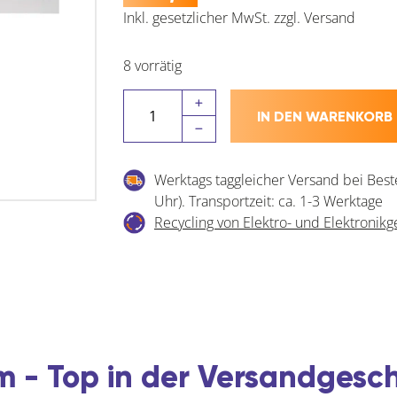
Inkl. gesetzlicher MwSt.
zzgl.
Versand
8 vorrätig
LUKAS
IN DEN WARENKORB
Schleifstift
weich
Normalkorund
Werktags taggleicher Versand bei Best
Form
Uhr). Transportzeit: ca. 1-3 Werktage
KU
Recycling von Elektro- und Elektronikg
Kugel
DIN
69170
Kopf
ø
25
mm
 - Top in der Versandgesc
Menge