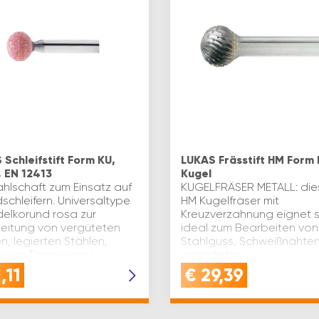
 Schleifstift Form KU,
LUKAS Frässtift HM Form 
, EN 12413
Kugel
ahlschaft zum Einsatz auf
KUGELFRÄSER METALL: die
chleifern. Universaltype
HM Kugelfräser mit
delkorund rosa zur
Kreuzverzahnung eignet s
eitung von vergüteten
ideal zum Bearbeiten von
n, legierten Stählen,
Stahlguss, Schweißnähte
isen, Temperguss,
gehärteten
guss.
StählenLEISTUNGSSTARKE
,11
€
29,39
ttgeschwindigkei…
UNIVERSALVERZAHNUNG: d
kugelförmi…