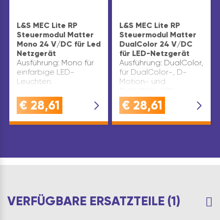
L&S MEC Lite RP
L&S MEC Lite RP
Steuermodul Matter
Steuermodul Matter
Mono 24 V/DC für Led
DualColor 24 V/DC
Netzgerät
für LED-Netzgerät
Ausführung: Mono für
Ausführung: DualColor,
einfarbige LED-
für DualColor-, D-
Leuchten
Motion- und
DUO2POL-LED-
Leuchten
€
28,61
€
28,61
VERFÜGBARE ERSATZTEILE (1)