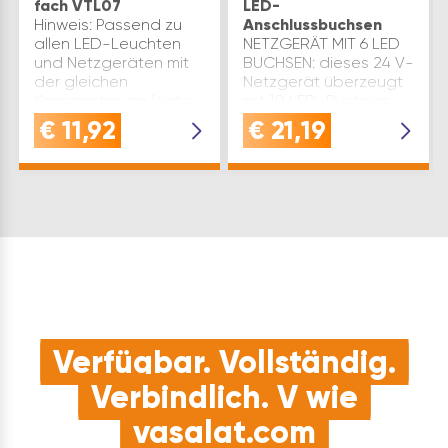
fach VTL07
LED-
Hinweis: Passend zu
Anschlussbuchsen
allen LED-Leuchten
NETZGERÄT MIT 6 LED
und Netzgeräten mit
BUCHSEN: dieses 24 V-
der gleichen
Netzgerät überzeugt
Kennzeichnung (siehe
mit 10 LED-Buchsen
Piktogramm).
und Anschluss für
€
11,92
€
21,19
Spannung: 24 V/DC
Sensoren oder
Type: VTL07 Material:
Empfänger - ideal für
Kunststoff Länge(mm):
modulare
250 Ausstattung: LED-
LichtlösungenINTELLIGENTE
6-fach V…
STEUERUNG: durch
Anschluss a…
Verfügbar. Vollständig.
Verbindlich. V wie
vasalat.com