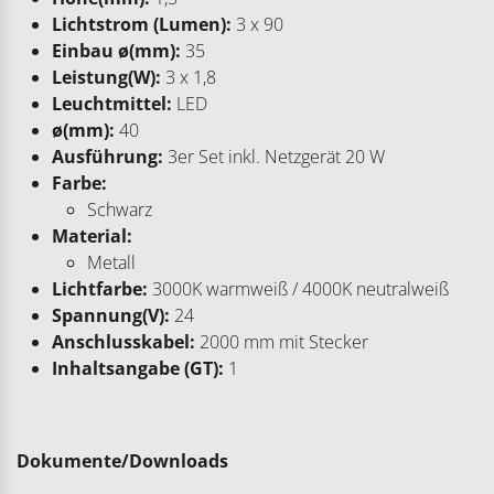
Lichtstrom (Lumen):
3 x 90
Einbau ø(mm):
35
Leistung(W):
3 x 1,8
Leuchtmittel:
LED
ø(mm):
40
Ausführung:
3er Set inkl. Netzgerät 20 W
Farbe:
Schwarz
Material:
Metall
Lichtfarbe:
3000K warmweiß / 4000K neutralweiß
Spannung(V):
24
Anschlusskabel:
2000 mm mit Stecker
Inhaltsangabe (GT):
1
Dokumente/Downloads