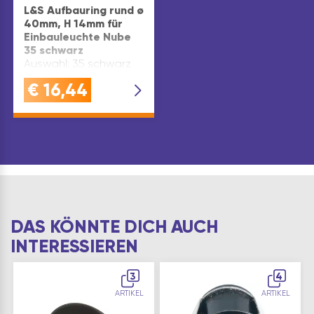
L&S Aufbauring rund ø
40mm, H 14mm für
Einbauleuchte Nube
35 schwarz
Auswahl: 35 schwarz
€
16,44
DAS KÖNNTE DICH AUCH
INTERESSIEREN
3
4
ARTIKEL
ARTIKEL