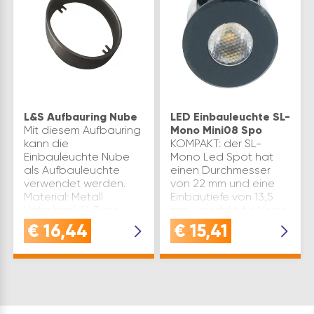
L&S Aufbauring Nube
LED Einbauleuchte SL-
Mit diesem Aufbauring
Mono Mini08 Spo
kann die
KOMPAKT: der SL-
Einbauleuchte Nube
Mono Led Spot hat
als Aufbauleuchte
einen Durchmesser
verwendet werden.
von 22 mm und eine
Material: Metall
Einbautiefe von 13,5
Höhe(mm): 14 Type:
mm - perfekt für kleine
Nube ø(mm): 40 Marke:
Räume und
€
16,44
€
15,41
L&S Farbe: Schwarz
MöbelVERWENDUNG:
Inhaltsangabe (ST): 1
mit einer Lichtfarbe
von 3000 K und einem
Lichtstrom v…