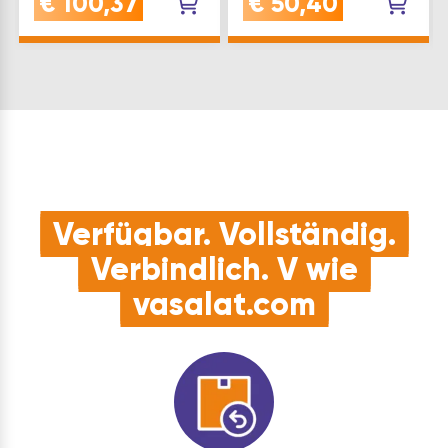
€
100,37
€
50,40
eine reibungslose
glasfaserverstärktem
Bewegung und
Kunststoff PA, bietet
präzise Positionierung
der Klettband
von
Kabelbinder Block
AnbauelementenQUALITÄT:
eine hohe Stabilität
Nutensteine aus
und
verzinktem Stahl…
ZuverlässigkeitKOMPATIBEL:
dieser
Kabelbinderblock
eignet sich ideal fü…
Verfügbar. Vollständig.
Verbindlich. V wie
vasalat.com