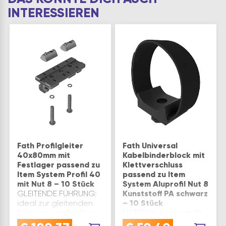
INTERESSIEREN
Fath Profilgleiter
Fath Universal
40x80mm mit
Kabelbinderblock mit
Festlager passend zu
Klettverschluss
Item System Profil 40
passend zu Item
mit Nut 8 – 10 Stück
System Aluprofil Nut 8
GLEITENDE FÜHRUNG:
Kunststoff PA schwarz
ideal zur gleitenden
– 10 Stück
Führung von Profilen
MATERIAL: hergestellt
mit Nut 8, ermöglicht
aus