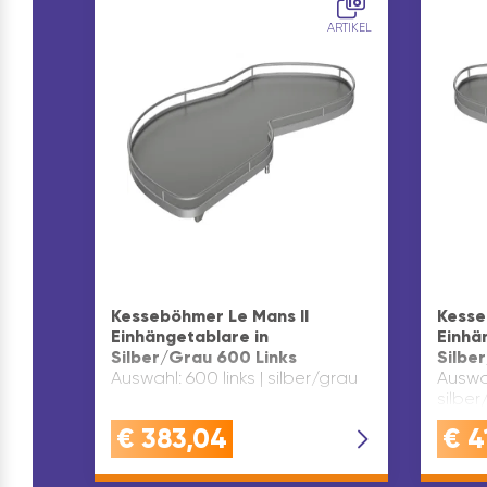
16
ARTIKEL
Kesseböhmer Le Mans II
Kesse
Einhängetablare in
Einhä
Silber/Grau 600 Links
Silbe
Auswahl: 600 links | silber/grau
Auswah
silber
€
383,04
€
4