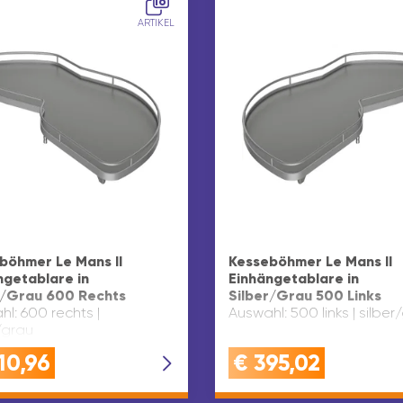
16
ARTIKEL
böhmer Le Mans II
Kesseböhmer Le Mans II
ngetablare in
Einhängetablare in
r/Grau 600 Rechts
Silber/Grau 500 Links
l: 600 rechts |
Auswahl: 500 links | silber
/grau
10,96
€
395,02