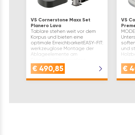
VS Cornerstone Maxx Set
VS Co
Planero Lava
Preme
Tablare stehen weit vor dem
MODER
Korpus und bieten eine
Unter
optimale ErreichbarkeitEASY-FIT:
softe
werkzeuglose Montage der
und s
Ablageelemente am
Holzb
StandrohrWerkzeuglose
eleg
Höhenverstellung der Böden |
Draht
€
490,85
€
4
Tablare lassen sich…
Schwe
Dämp