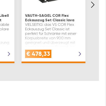
VAUT
Ecks
ibell
VAUTH-SAGEL COR Flex
VIELS
t
Eckauszug Set Classic lava
Eckau
abile
VIELSEITIG: das VS COR Flex
für S
blare
Eckauszug Set Classic ist
Korpu
perfekt für Schränke mit einer
geeig
Korpusbreite von 900 mm
einer
tzung
geeignet und überzeugt mit
und p
einer integrierter Dämpfung
Selbs
und praktischem
€
478,33
€
4
SelbsteinzugBELAS…