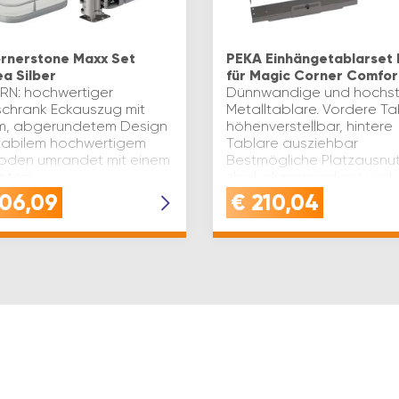
rnerstone Maxx Set
PEKA Einhängetablarset L
a Silber
für Magic Corner Comfor
N: hochwertiger
Dünnwandige und hochst
schrank Eckauszug mit
Metalltablare. Vordere Ta
m, abgerundetem Design
höhenverstellbar, hintere
tabilem hochwertigem
Tablare ausziehbar
oden umrandet mit einem
Bestmögliche Platzausnu
antem
dank dünnwandiger und
relingFUNKTION:
trotzdem hochstabiler
06,09
€
210,04
nkauszug mit integrierter
Metalltablare Leicht…
…