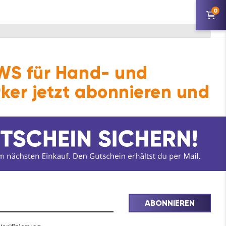
0
S für Hand- und
ker jetzt abonnieren und
ABONNIEREN