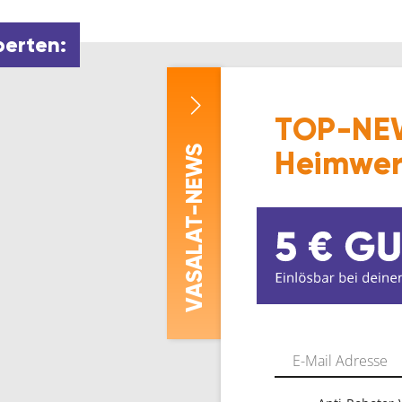
perten:
TOP-NEW
-NEWS
Heimwer
ASALAT
V