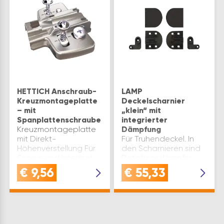
HETTICH Anschraub-
LAMP
Kreuzmontageplatte
Deckelscharnier
– mit
„klein“ mit
Spanplattenschraube
integrierter
Kreuzmontageplatte
Dämpfung
mit Direkt-
Für Truhendeckel. In
Höhenverstellung Für
den Scharnieren sind
Sensys und Intermat
Rotationsdämpfer
Qualitätseinstufung
aus Edelstahl
€
9,56
€
55,33
nach EN 15570, Level 3
integriert, die ein
Für Lochreihe 37 x 32
sanftes Schließen des
mm Montage mit
Deckels
Spanplattenschrauben
gewährleisten.
(für Bohrung ø2,5 mm)
Lieferumfang:1