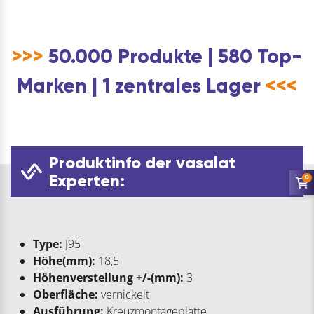
>>>
50.000 Produkte | 580 Top-
Marken | 1 zentrales Lager
<<<
Produktinfo der vasalat
Experten:
0
Type:
J95
Höhe(mm):
18,5
Höhenverstellung +/-(mm):
3
Oberfläche:
vernickelt
Ausführung:
Kreuzmontageplatte