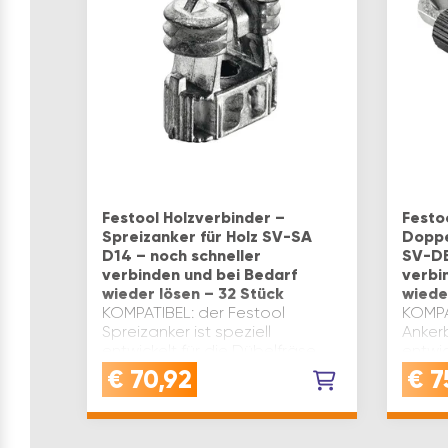
Festool Holzverbinder –
Festo
Spreizanker für Holz SV-SA
Doppe
D14 – noch schneller
SV-DB
verbinden und bei Bedarf
verbi
wieder lösen – 32 Stück
wiede
KOMPATIBEL: der Festool
KOMPA
Spreizanker ist speziell
Ankerb
entwickelt für die Dübelfräse
entwic
Domino XL DF 700 - ideal für
Domin
€
70,92
€
7
professionelle
profes
HolzverbindungenDÜBEL FÜR
Holzv
HOLZ: der Spreizanker für Holz
der An
ist Teil des inno…
des i