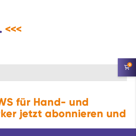
.
<<<
0
ftaufwand.
S für Hand- und
ker jetzt abonnieren und