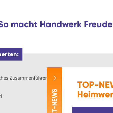
So macht Handwerk Freude
perten:
faches Zusammenführen der Werkstücke mit wenig Kra
TOP-NEW
-NEWS
Heimwer
4