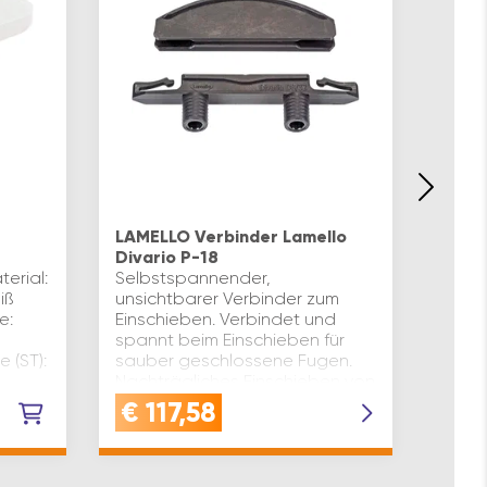
LAMELLO Verbinder Lamello
Holzd
Divario P-18
vers
erial:
Selbstspannender,
und 
iß
unsichtbarer Verbinder zum
MATER
e:
Einschieben. Verbindet und
robu
spannt beim Einschieben für
Buch
 (ST):
sauber geschlossene Fugen.
perfe
Nachträgliches Einschieben von
und s
Tablarböden oder
Holz 
€
117,58
€
1
Trennwänden für gering…
Länge
6 mm 