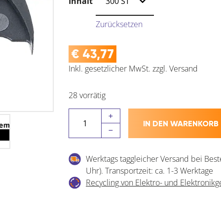
Inhalt
Zurücksetzen
€
43,77
Inkl. gesetzlicher MwSt.
zzgl.
Versand
28 vorrätig
LAMELLO
IN DEN WARENKORB
Vorspann-
Clip
zu
Werktags taggleicher Versand bei Best
Verbinder
Uhr). Transportzeit: ca. 1-3 Werktage
Tenso
Recycling von Elektro- und Elektronikg
P-
System
Menge