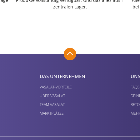
Tage
Produkte vollständig verfügbar. Und das alles aus 1
All
zentralen Lager.
bei
DAS UNTERNEHMEN
UNS
VASALAT-VORTEILE
FAQS
ÜBER VASALAT
DEIN
TEAM VASALAT
RETO
MARKTPLÄTZE
MEHR