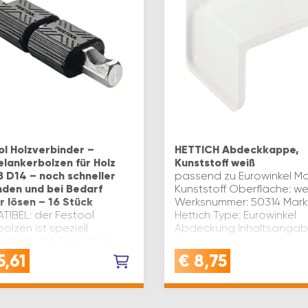
ol Holzverbinder –
HETTICH Abdeckkappe,
lankerbolzen für Holz
Kunststoff weiß
 D14 – noch schneller
passend zu Eurowinkel Mat
nden und bei Bedarf
Kunststoff Oberfläche: we
r lösen – 16 Stück
Werksnummer: 50314 Mark
TIBEL: der Festool
Hettich Type: Eurowinkel
olzen ist speziell
Abdeckung Inhaltsangabe
kelt für die Dübelfräse
1
o XL DF 700 - ideal für
5,61
€
8,75
sionelle
erbindungenDÜBEL HOLZ:
kerbolzen für Holz ist Teil
nnovati…