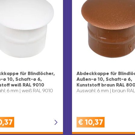
kkappe für Blindlöcher,
Abdeckkappe für Blindlö
-ø 10, Schaft-ø 6,
Außen-ø 10, Schaft-ø 6,
stoff weiß RAL 9010
Kunststoff braun RAL 80
l: 6 mm | weiß RAL 9010
Auswahl: 6 mm | braun RA
0,37
€
10,37