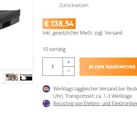
Zurücksetzen
€
138,54
Inkl. gesetzlicher MwSt.
zzgl.
Versand
10 vorrätig
LAMELLO
IN DEN WARENKORB
Clamex
P-
14
Werktags taggleicher Versand bei Best
Flexus
Uhr). Transportzeit: ca. 1-3 Werktage
Verbinder
Recycling von Elektro- und Elektronikg
Menge