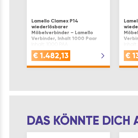
Lamello Clamex P14
Lamel
wiederlösbarer
wiede
Möbelverbinder – Lamello
Möbel
Verbinder, Inhalt 1000 Paar
Verbi
Inhalt: 1000 PAA
Inhalt
€
1.482,13
€
1
DAS KÖNNTE DICH 