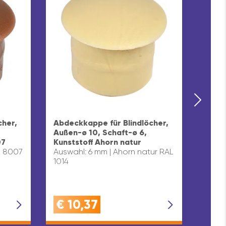
Abdec
Außen
cher,
Abdeckkappe für Blindlöcher,
Kunst
Außen-ø 10, Schaft-ø 6,
Auswa
07
Kunststoff Ahorn natur
L 8007
Auswahl: 6 mm | Ahorn natur RAL
1014
€
10,37
€
1