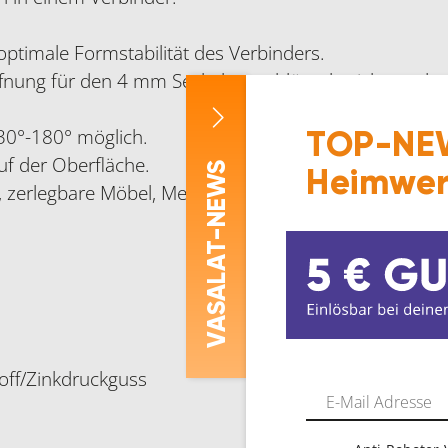
optimale Formstabilität des Verbinders.
fnung für den 4 mm Sechskantschlüssel zeichnen de
30°-180° möglich.
TOP-NEW
uf der Oberfläche.
-NEWS
Heimwer
, zerlegbare Möbel, Messebau, Trennwände, …
ASALAT
V
off/Zinkdruckguss