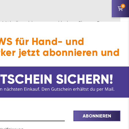
0
n Möbelbeschlag aus und heben Clamex P
S für Hand- und
ker jetzt abonnieren und
ABONNIEREN