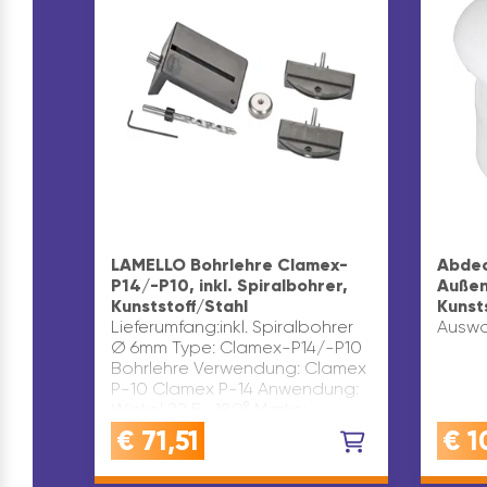
LAMELLO Bohrlehre Clamex-
Abdec
P14/-P10, inkl. Spiralbohrer,
Außen
Kunststoff/Stahl
Kunst
Lieferumfang:inkl. Spiralbohrer
Auswah
Ø 6mm Type: Clamex-P14/-P10
Bohrlehre Verwendung: Clamex
P-10 Clamex P-14 Anwendung:
Winkel 22,5 -180° Marke:
Lamello Werksnummer: 125344
€
71,51
€
1
Material: Kunststoff Stahl …