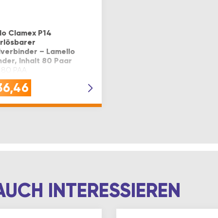
lo Clamex P14
rlösbarer
verbinder – Lamello
nder, Inhalt 80 Paar
: 80 PAA
36,46
AUCH INTERESSIEREN