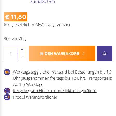
Zurücksetzen
€
11,60
Inkl. gesetzlicher MwSt.
zzgl.
Versand
30+ vorrätig
Lamellenstopfen
IN DEN WARENKORB
für
Rundrohr
innen,
Werktags taggleicher Versand bei Bestellungen bis 16
Kunststoff
Uhr (ausgenommen freitags bis 12 Uhr). Transportzeit:
Menge
ca. 1-3 Werktage
Recycling von Elektro- und Elektronikgeräten?
Produktverantwortlicher