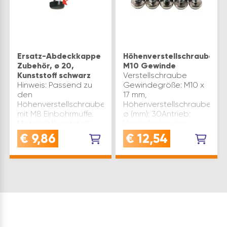
Ersatz-Abdeckkappe
Höhenverstellschraube
Zubehör, ø 20,
M10 Gewinde
Kunststoff schwarz
Verstellschraube
Hinweis: Passend zu
Gewindegröße: M10 x
den
17 mm,
Höhenverstellschrauben
Höhenverstellschrauben
mit M8 Einbohrmuffe.
ø (mm): 30Antrieb:
Material: Kunststoff
Verstellschraube
schwarz ø(mm): 20
unten mit Vierkant
€
9,86
€
12,54
Type: Zubehör
Schraubenschlüssel
Produktart:
SW12 - Gewinde: M10
Abdeckkappe
- Länge: 17
Inhaltsangabe (ST): 50
mmMATERIAL: Teller
und S…