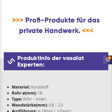
>>>
Profi-Produkte für das
private Handwerk.
<<<
Produktinfo der vasalat
0
Experten:
Material:
Kunststoff
Rohr ø(mm):
18
Type:
Rohr – Innen
Wandstärke(mm):
0,8 – 2,5
Ausführung:
ø 18mm | schwarz