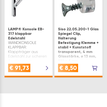
LAMP® Konsole EB-
Siso 22.05.200-1 Glas
317 klappbar
Spiegel Clip,
Edelstahl
Halterung
WANDKONSOLE
Befestigung Klemme +
KLAPPBAR:
stabil + Kunststoff
Klappträger aus
transparent, 4 mm
Edelstahl zur sicheren
Glasstärke, ø 13 mm,
Arretierung in
Höhe 6 mm
geöffneter und
VERWENDUNG:
€
91,73
€
8,50
zusammengeklappter
Glasclip für 4 mm
Position - der
Glasstärke, ideal für
Lastwert bezieht sich
Spiegelhalterung mit
je Konsole - bei
Kunststoffmaterial und
Verwendung von 2
transparentem Design
Konsolen bis zu …
in der
BefestigungstechnikQUALIT
Diese Glas
Halterungen aus