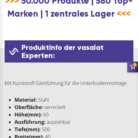
>>>
50.000 Produkte | 580 Top-
Marken | 1 zentrales Lager
<<<
Produktinfo der vasalat
Experten:
0
Mit Kunststoff-Gleitführung für die Unterbodenmontage.
Material:
Stahl
Oberfläche:
vernickelt
Höhe(mm):
60
Ausführung:
ausziehbar
Tiefe(mm):
500
Breite(mm):
40