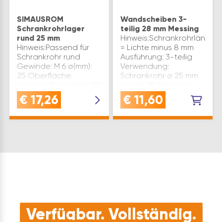
SIMAUSROM
Wandscheiben 3-
Schrankrohrlager
teilig 28 mm Messing
rund 25 mm
Hinweis:Schrankrohrlänge
Hinweis:Passend für
= Lichte minus 8 mm
Schrankrohr rund
Ausführung: 3-teilig
Gewinde: M 6 ø(mm):
Verwendung:
25 Oberfläche:
Schrankrohr ø 25 mm
schwarz Breite(mm): 30
ø(mm): 28 Material:
Tiefe(mm): 10
Messing Oberfläche:
€
17,26
€
11,60
Höhe(mm): 75 Material:
vernickelt
Aluminium
Inhaltsangabe (PK): 1
Verwendung:
Schrankrohr ø 25 mm
Marke: Simausrom
Bezeic…
Verfügbar. Vollständig.