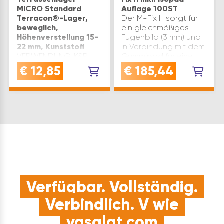
MICRO Standard
Auflage 100ST
Terracon®-Lager,
Der M-Fix H sorgt für
beweglich,
ein gleichmäßiges
Höhenverstellung 15-
Fugenbild (3 mm) und
22 mm, Kunststoff
in Verbindung mit dem
VERWENDUNG: K&R
Gummipad für eine
Terrassenlager MICRO
gedämmte und
€
12,85
€
185,44
Standard zur
rutschfeste Auflage
Montage von
der Platten.
Unterkonstruktionsprofilen
Produktvorteile: sorgt
auf Terrassen mit 15-
für ein gleichmäßiges
22 mm
Fugen…
AufbauhöheQUALITÄT:
Aus robustem und
wiederstandsfähigem
Kunststoff - Qualität,
d…
Verfügbar. Vollständig.
Verbindlich. V wie
vasalat.com