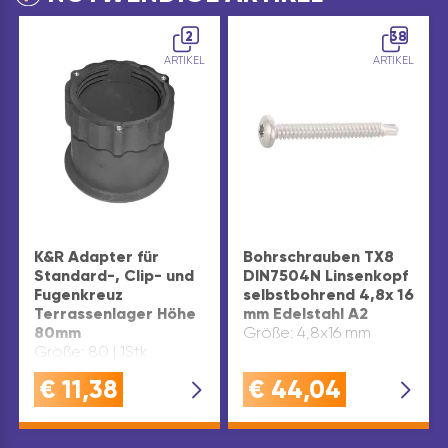
2
38
ARTIKEL
ARTIKEL
K&R Adapter für
Bohrschrauben TX8
Standard-, Clip- und
DIN7504N Linsenkopf
Fugenkreuz
selbstbohrend 4,8x 16
Terrassenlager Höhe
mm Edelstahl A2
80mm
Größe: 4,8x16 mm
Größe: 80 | 1Stk
€
11,38
€
44,04