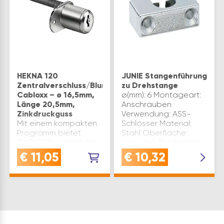
HEKNA 120
JUNIE Stangenführung
Zentralverschluss/Blum
zu Drehstange
Cabloxx – ø 16,5mm,
ø(mm): 6 Montageart:
Länge 20,5mm,
Anschrauben
Zinkdruckguss
Verwendung: ASS-
Mit einem kompakten
Schlösser Material:
Programm bietet
Stahl Oberfläche:
CABLOXX zusätzliche
vernickelt Produktart:
Sicherheit und
Möbelschloss Marke:
€
11,05
€
10,32
zugleich große
JuNie Werksnummer:
Designfreiheit
1311.00002
Systemunabhängige
Inhaltsangabe (ST): 1
Lösung –
kombinierbar mit
unterschiedlichen
Box- und