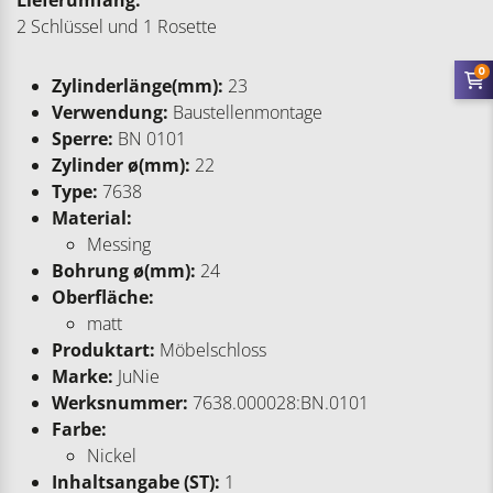
Lieferumfang:
2 Schlüssel und 1 Rosette
0
Zylinderlänge(mm):
23
Verwendung:
Baustellenmontage
Sperre:
BN 0101
Zylinder ø(mm):
22
Type:
7638
Material:
Messing
Bohrung ø(mm):
24
Oberfläche:
matt
Produktart:
Möbelschloss
Marke:
JuNie
Werksnummer:
7638.000028:BN.0101
Farbe:
Nickel
Inhaltsangabe (ST):
1