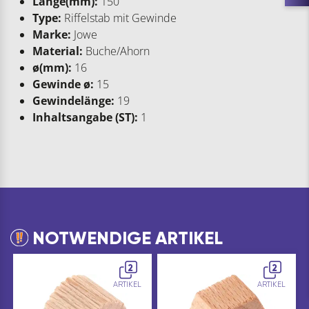
Länge(mm):
150
Type:
Riffelstab mit Gewinde
Marke:
Jowe
Material:
Buche/Ahorn
ø(mm):
16
Gewinde ø:
15
Gewindelänge:
19
Inhaltsangabe (ST):
1
NOTWENDIGE ARTIKEL
2
2
ARTIKEL
ARTIKEL