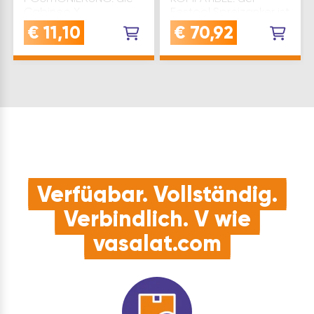
Cabineo X
Festool Spreizanker ist
Einschraubhilfe sorgt
speziell entwickelt für
€
11,10
€
70,92
in Kombination mit
die Dübelfräse
dem Cabineo
Domino XL DF 700 -
Sechskant-Bit 1/4" GL
ideal für professionelle
80 mm für die exakte
HolzverbindungenDÜBEL
Einschraubposition,
FÜR HOLZ: der
um optimale
Spreizanker für Holz ist
Ergebnisse zu
Teil des inno…
erzielenROBUST: g…
Verfügbar. Vollständig.
Verbindlich. V wie
vasalat.com