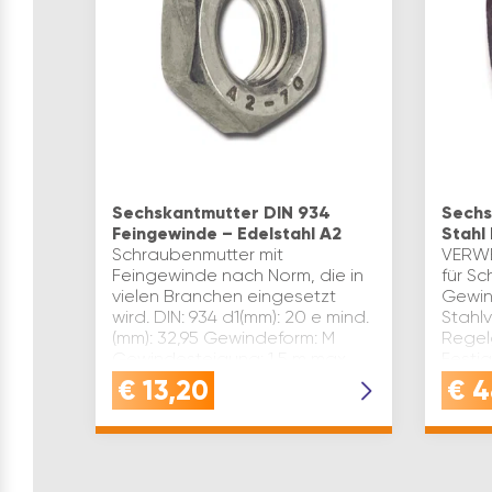
Sechskantmutter DIN 934
Sechs
Feingewinde – Edelstahl A2
Stahl
Schraubenmutter mit
VERWE
Feingewinde nach Norm, die in
für S
vielen Branchen eingesetzt
Gewin
wird. DIN: 934 d1(mm): 20 e mind.
Stahl
(mm): 32,95 Gewindeform: M
Regel
Gewindesteigung: 1,5 m max.
Festig
(mm): 16 Material: Edelstahl
Ausfü
€
13,20
€
4
Ober…
Herges
mit s…