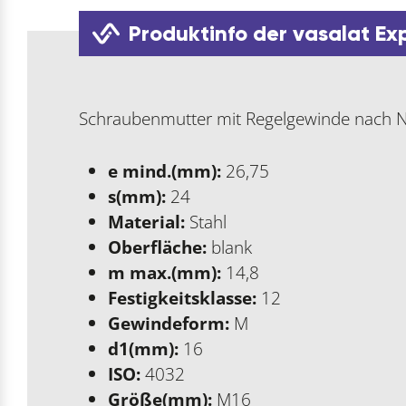
Produktinfo der vasalat Ex
Schraubenmutter mit Regelgewinde nach Nor
e mind.(mm):
26,75
s(mm):
24
Material:
Stahl
Oberfläche:
blank
m max.(mm):
14,8
Festigkeitsklasse:
12
Gewindeform:
M
d1(mm):
16
ISO:
4032
Größe(mm):
M16