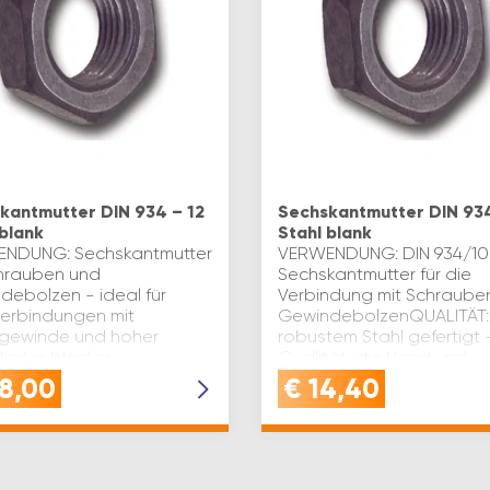
kantmutter DIN 934 – 12
Sechskantmutter DIN 934
 blank
Stahl blank
NDUNG: Sechskantmutter
VERWENDUNG: DIN 934/10
chrauben und
Sechskantmutter für die
debolzen - ideal für
Verbindung mit Schraube
verbindungen mit
GewindebolzenQUALITÄT:
gewinde und hoher
robustem Stahl gefertigt 
keit in blanker
Qualität, die Hand und
hrungQUALITÄT:
Heimwerker schätzenVORT
8,00
€
14,40
tellt aus robustem Stahl 
Sechskantmutter…