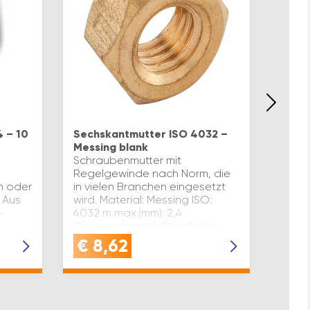
Sech
Links
 – 10
Sechskantmutter ISO 4032 –
Stahl
Messing blank
Sechs
Schraubenmutter mit
mit L
Regelgewinde nach Norm, die
Feing
n oder
in vielen Branchen eingesetzt
Stahl
 Aus
wird. Material: Messing ISO:
-
4032 m max.(mm): 2,4
Gewindeform: M Oberfläche:
EIL:
blank d1(mm): 3 e mind.(mm): 6,01
€
8,62
€
1
s(mm): 5…