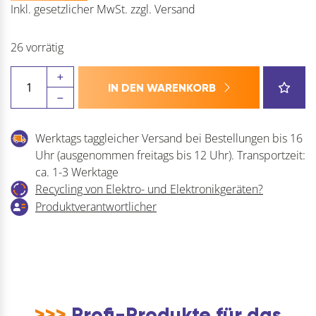
Inkl. gesetzlicher MwSt.
zzgl.
Versand
26 vorrätig
IQ-
IN DEN WARENKORB
Tools
Montagehilfe
für
Werktags taggleicher Versand bei Bestellungen bis 16
die
Uhr (ausgenommen freitags bis 12 Uhr). Transportzeit:
Schrankmontage
ca. 1-3 Werktage
passend
Recycling von Elektro- und Elektronikgeräten?
zu
Produktverantwortlicher
Hebelzwinge
Viking
Arm,
3-
teilig
Menge
>>>
Profi-Produkte für das