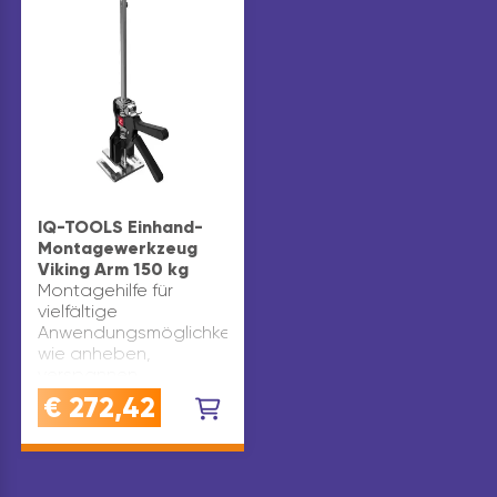
IQ-TOOLS Einhand-
Montagewerkzeug
Viking Arm 150 kg
Montagehilfe für
vielfältige
Anwendungsmöglichkeiten
wie anheben,
verspannen,
festziehen, ausrichten
€
272,42
und stützen. Arbeiten
können dadurch von
einer Person
durchgeführt werden.