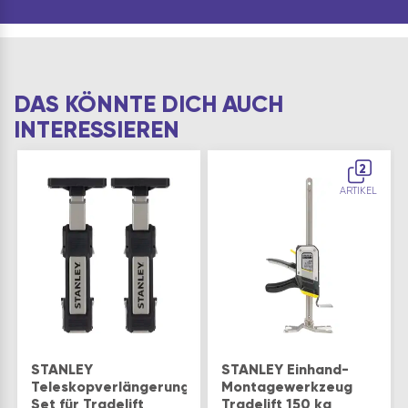
Stabile und langlebig…
DAS KÖNNTE DICH AUCH
INTERESSIEREN
2
ARTIKEL
STANLEY
STANLEY Einhand-
Teleskopverlängerungs-
Montagewerkzeug
Set für Tradelift
Tradelift 150 kg