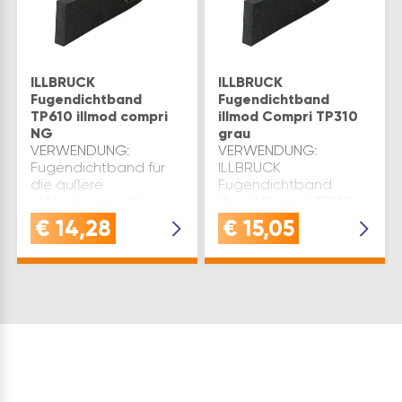
ILLBRUCK
ILLBRUCK
Fugendichtband
Fugendichtband
TP610 illmod compri
illmod Compri TP310
NG
grau
VERWENDUNG:
VERWENDUNG:
Fugendichtband für
ILLBRUCK
die äußere
Fugendichtband
schlagregensichere
illmod Compri TP310
Abdichtung von
für Bewegungs-,
€
14,28
€
15,05
Anschlussfugen im
Fensteranschluss-
HochbauQUALITÄT:
und
Polyurethan-
FassadenfugenQUALITÄT:
Weichschaumstoff -
Offenzelliger
Qualität, die Hand
Polyurethan-
und Heimwerker
Schaumstoff,
schätzenVORTEIL:
acrylbasiert
witt…
imprägniert - Qualität,
die …