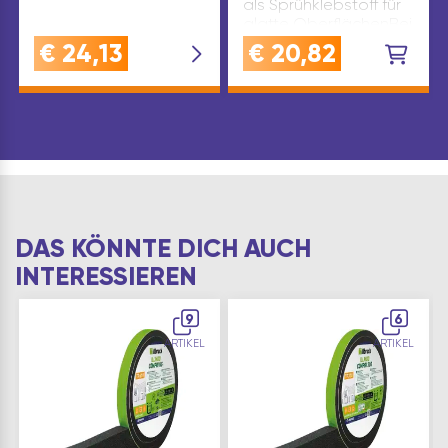
als Sprühklebstoff für
glatte OberflächenBei
Verwendung als
€
24,13
€
20,82
Sprühkleber beide
Teile mit ME902
einsprühen und gut
andrückenAls Primer
gle…
DAS KÖNNTE DICH AUCH
INTERESSIEREN
9
6
ARTIKEL
ARTIKEL