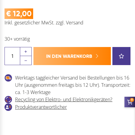
€
12,00
Inkl. gesetzlicher MwSt.
zzgl.
Versand
30+ vorrätig
IAM
IN DEN WARENKORB
DESIGN
Zierelement
100x100mm
Werktags taggleicher Versand bei Bestellungen bis 16
aus
Uhr (ausgenommen freitags bis 12 Uhr). Transportzeit:
geschmiedetem
ca. 1-3 Werktage
Eisen
Recycling von Elektro- und Elektronikgeräten?
Kreuz
0
Produktverantwortlicher
glatt
passend
zu
Schmiedeeisen