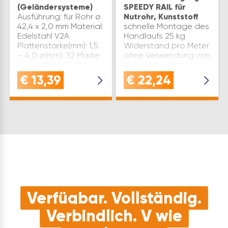
(Geländersysteme)
SPEEDY RAIL für
Ausführung: für Rohr ø
Nutrohr, Kunststoff
42,4 x 2,0 mm Material:
schnelle Montage des
Edelstahl V2A
Handlaufs 25 kg
Plattenstärke(mm): 1,5
Widerstand pro Meter
– 4,0 ø(mm): 32 Marke:
ohne Verwendung von
Croso Oberfläche:
Klebstoffen Montage:
geschliffen
Reinigung der
€
13,39
€
22,24
Inhaltsangabe (ST): 1
Glasoberfläche
Platzierung der
Befestigung Speedy
Rail auf der Glasplatte
(Abstand v…
Verfügbar. Vollständig.
Verbindlich. V wie