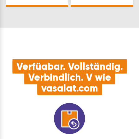
Schlüssel Rosette(mm):
Schlüssel Modell: 34
32,5 x 84,5 x 21
1015 Sperre: 2W001
Schraublochabstand(mm):
Marke: FSB
43 …
Rasterung(°): 90…
Verfügbar. Vollständig.
Verbindlich. V wie
vasalat.com