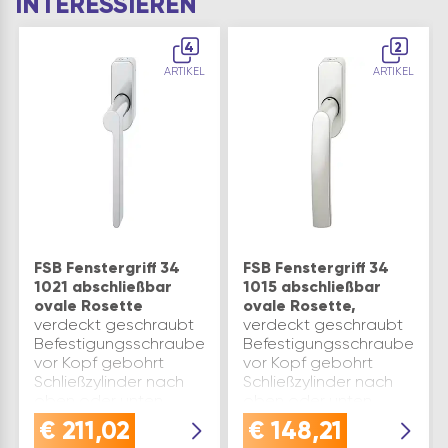
INTERESSIEREN
4
2
ARTIKEL
ARTIKEL
FSB Fenstergriff 34
FSB Fenstergriff 34
1021 abschließbar
1015 abschließbar
ovale Rosette
ovale Rosette,
verdeckt geschraubt
verdeckt geschraubt
Befestigungsschraube
Befestigungsschraube
vor Kopf gebohrt
vor Kopf gebohrt
Schließzylinder nach
Schließzylinder nach
oben oder unten
oben oder unten
zeigend einsetzbar
zeigend einsetzbar
€
211,02
€
148,21
Lieferumfang: 1
Lieferumfang: 1