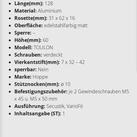
Länge(mm):
128
Material:
Aluminium
Rosette(mm):
31 x 62 x 16
Oberfläche:
edelstahlfarbig matt
Sperre:
–
Höhe(mm):
60
Modell:
TOULON
Schrauben:
verdeckt
Vierkantstift(mm):
7 x 32 – 42
sperrbar:
Nein
Marke:
Hoppe
Stütznocken(mm):
ø 10
Befestigungszubehör:
je 2 Gewindeschrauben M5
x 45 u. M5 x 50 mm
Ausführung:
Secustik, VarioFit
Inhaltsangabe (ST):
1