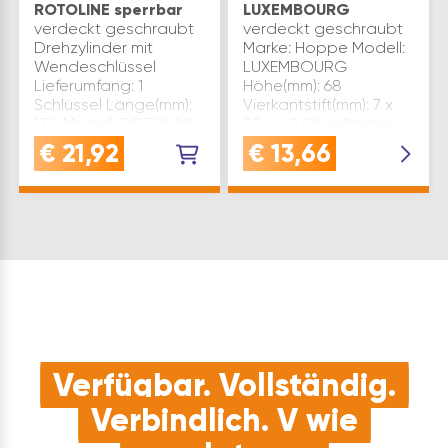
ROTOLINE sperrbar
LUXEMBOURG
verdeckt geschraubt
verdeckt geschraubt
Drehzylinder mit
Marke: Hoppe Modell:
Wendeschlüssel
LUXEMBOURG
Lieferumfang: 1
Höhe(mm): 68
Schlüssel Länge(mm):
Vierkantstift(mm): 7 x
130 Modell: ROTOLINE
32 – 42 Oberfläche:
Höhe(mm): 59 Sperre:
silber eloxiert
€
21,92
€
13,66
1G1 Oberfläche: silber
Länge(mm): 133
eloxiert sperrbar: Ja
Ausführung: Secustik,
Rosette(mm): 28,6 x 6…
VarioFit Rosette(mm):
31 x 68 …
Verfügbar. Vollständig.
Verbindlich. V wie