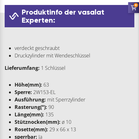
0
Produktinfo der vasalat
Experten:
verdeckt geschraubt
Druckzylinder mit Wendeschlüssel
Lieferumfang:
1 Schlüssel
Höhe(mm):
63
Sperre:
2W153-EL
Ausführung:
mit Sperrzylinder
Rasterung(°):
90
Länge(mm):
135
Stütznocken(mm):
ø 10
Rosette(mm):
29 x 66 x 13
sperrbar:
Ja